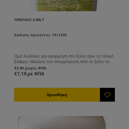
ΛΙΝΈΛΑΙΟ 0,80LT
Κωδικός προϊόντος: TA11020
Ωμό λινέλαιο για εφαρμογή στο ξύλο πριν το τελικό
βάψιμο. Μειώνει την απορρόφηση από το ξύλο του
ασταριού ή του χρώματος με αποτέλεσμα να έχουμε
€5,80 χωρίς ΦΠΑ
οικονομία σε αυτά τα υλικά ( που κοστίζουν
€7,19 με ΦΠΑ
περισσότερο από το λινέλαιο ).