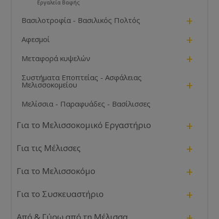
Εργαλεία Βαφής
+
Βασιλοτροφία - Βασιλικός Πολτός
+
Αφεσμοί
+
Μεταφορά κυψελών
Συστήματα Εποπτείας - Ασφάλειας
+
Μελισσοκομείου
Μελίσσια - Παραφυάδες - Βασίλισσες
+
Για το Μελισσοκομικό Εργαστήριο
+
Για τις Μέλισσες
+
Για το Μελισσοκόμο
+
Για το Συσκευαστήριο
+
Από & Γύρω από τη Μέλισσα