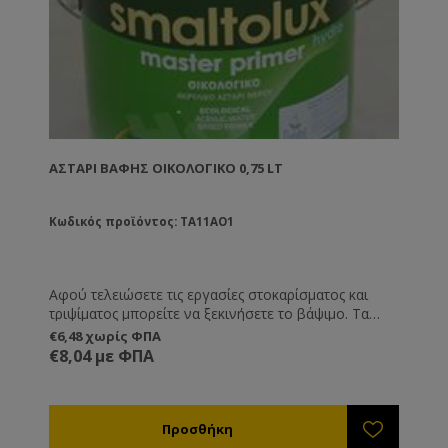
ΑΣΤΆΡΙ ΒΑΦΉΣ ΟΙΚΟΛΟΓΙΚΌ 0,75 LT
Κωδικός προϊόντος: TA11AO1
Αφού τελειώσετε τις εργασίες στοκαρίσματος και
τριψίματος μπορείτε να ξεκινήσετε το βάψιμο. Τα
αστάρι είναι το πρώτο υλικό που θα περάσετε. Πάνω
€6,48 χωρίς ΦΠΑ
από τα αστάρια βάφετε με τα χρώματα. Αν θα
€8,04 με ΦΠΑ
χρησιμοποιήσετε στη συνέχεια χρώματα οικολογικα
τότε αυτό είναι το αστάρι που χρειάζεστε.
Συνδυάζεται με νερό. Δε συνδυάζεται με χημικούς
διαλύτες.