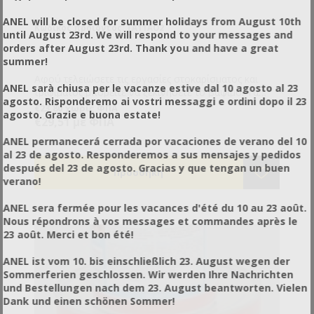
ANEL will be closed for summer holidays from August 10th
Κωδικός προϊόντος: TA11AO2
until August 23rd. We will respond to your messages and
orders after August 23rd. Thank you and have a great
summer!
Αφού τελειώσετε τις εργασίες στοκαρίσματος και
ANEL sarà chiusa per le vacanze estive dal 10 agosto al 23
τριψίματος μπορείτε να ξεκινήσετε το βάψιμο. Τα
agosto. Risponderemo ai vostri messaggi e ordini dopo il 23
αστάρι είναι το πρώτο υλικό που θα περάσετε. Πάνω
€23,80 χωρίς ΦΠΑ
agosto. Grazie e buona estate!
από τα αστάρια βάφετε με τα χρώματα. Αν θα
€29,51 με ΦΠΑ
χρησιμοποιήσετε στη συνέχεια χρώματα οικολογικα
ANEL permanecerá cerrada por vacaciones de verano del 10
τότε αυτό είναι το αστάρι που χρειάζεστε.
al 23 de agosto. Responderemos a sus mensajes y pedidos
Συνδυάζεται με νερό. Δε συνδυάζεται με χημικούς
después del 23 de agosto. Gracias y que tengan un buen
διαλύτες.
verano!
ANEL sera fermée pour les vacances d'été du 10 au 23 août.
Nous répondrons à vos messages et commandes après le
23 août. Merci et bon été!
ANEL ist vom 10. bis einschließlich 23. August wegen der
Sommerferien geschlossen. Wir werden Ihre Nachrichten
und Bestellungen nach dem 23. August beantworten. Vielen
Dank und einen schönen Sommer!