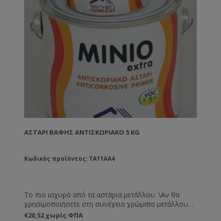
ΑΣΤΆΡΙ ΒΑΦΉΣ ΑΝΤΙΣΚΩΡΙΑΚΌ 5 KG
Κωδικός προϊόντος: TA11AA4
Το πιο ισχυρό από τα αστάρια μετάλλου. \Αν θα
χρησιμοποιήσετε στη συνέχεια χρώματα μετάλλου
τότε αυτό είναι το πιο ισχυρό αστάρι. Συνδυάζεται
€20,52 χωρίς ΦΠΑ