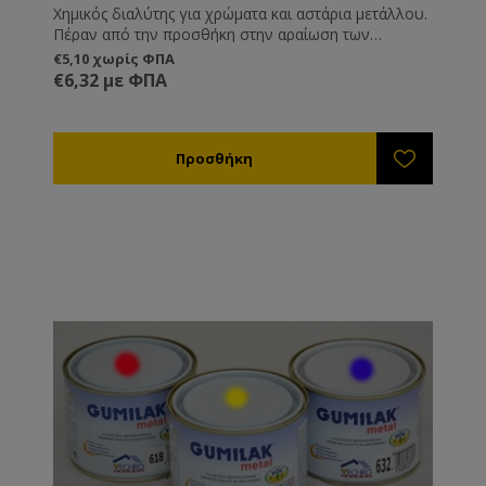
Χημικός διαλύτης για χρώματα και αστάρια μετάλλου.
Πέραν από την προσθήκη στην αραίωση των
ασταριών και των χρωμάτων μπορείτε να τα
€5,10 χωρίς ΦΠΑ
χρησιμοποιήσετε και για να καθαρίσετε τα εργαλεία
€6,32 με ΦΠΑ
βαφής .