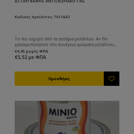
ΑΣΤΆΡΙ ΒΑΦΉΣ ΑΝΤΙΣΚΩΡΙΑΚΌ 1 KG
Κωδικός προϊόντος: TA11AA3
Το πιο ισχυρό από τα αστάρια μετάλλου. Αν θα
χρησιμοποιήσετε στη συνέχεια χρώματα μετάλλου
τότε αυτό είναι το πιο ισχυρό αστάρι. Συνδυάζεται
€4,45 χωρίς ΦΠΑ
με χημικούς διαλύτες. Δε συνδυάζεται με νερό.
€5,52 με ΦΠΑ