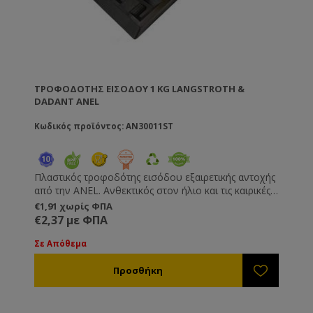
ΤΡΟΦΟΔΌΤΗΣ ΕΙΣΌΔΟΥ 1 KG LANGSTROTH &
DADANT ANEL
Κωδικός προϊόντος: AN30011ST
Πλαστικός τροφοδότης εισόδου εξαιρετικής αντοχής
από την ANEL. Ανθεκτικός στον ήλιο και τις καιρικές
συνθήκες. Ευκολία στην τροφοδότηση των
€1,91 χωρίς ΦΠΑ
μελισσιών χωρίς να χρειάζεται άνοιγμα της κυψέλης.
€2,37 με ΦΠΑ
Κατασκευασμένος από πλαστικό κατάλληλο για
τρόφιμα. Διαθέσιμος σε δύο μεγέθη : 1Kg και 1.8Kg.
Σε Απόθεμα