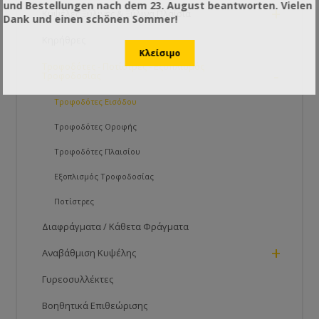
und Bestellungen nach dem 23. August beantworten. Vielen
+
Κυψέλες Ξύλινες & Ξύλινα Πλαίσια
Dank und einen schönen Sommer!
Κηρήθρες
Τροφοδότες - Ποτίστρες - Εξοπλισμός
-
Τροφοδοσίας
Τροφοδότες Εισόδου
Τροφοδότες Οροφής
Τροφοδότες Πλαισίου
Εξοπλισμός Τροφοδοσίας
Ποτίστρες
Διαφράγματα / Κάθετα Φράγματα
+
Αναβάθμιση Κυψέλης
Γυρεοσυλλέκτες
Βοηθητικά Επιθεώρισης