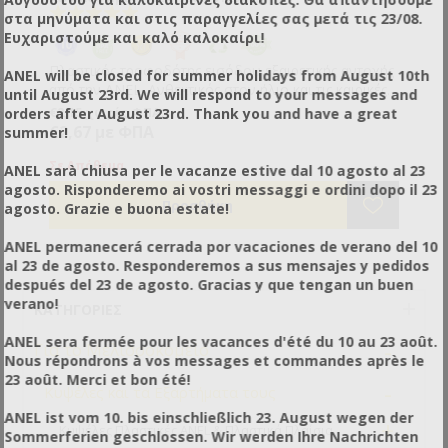
στα μηνύματα και στις παραγγελίες σας μετά τις 23/08.
Ευχαριστούμε και καλό καλοκαίρι!
Πλαστικός τροφοδότης εισόδου εξαιρετικής αντοχής
ANEL will be closed for summer holidays from August 10th
από την ANEL. Ανθεκτικός στον ήλιο και τις καιρικές
until August 23rd. We will respond to your messages and
συνθήκες. Ευκολία στην τροφοδότηση των
€2,15 χωρίς ΦΠΑ
orders after August 23rd. Thank you and have a great
μελισσιών χωρίς να χρειάζεται άνοιγμα της κυψέλης.
€2,67 με ΦΠΑ
summer!
Κατασκευασμένος από πλαστικό κατάλληλο για
τρόφιμα. Διαθέσιμος σε δύο μεγέθη : 1Kg και 1.8Kg.
Σε Απόθεμα
ANEL sarà chiusa per le vacanze estive dal 10 agosto al 23
agosto. Risponderemo ai vostri messaggi e ordini dopo il 23
agosto. Grazie e buona estate!
ANEL permanecerá cerrada por vacaciones de verano del 10
al 23 de agosto. Responderemos a sus mensajes y pedidos
después del 23 de agosto. Gracias y que tengan un buen
verano!
ΚΑΤΗΓΟΡΊΕΣ
ANEL sera fermée pour les vacances d'été du 10 au 23 août.
-
Για το Μελισσοκομείο
Nous répondrons à vos messages et commandes après le
23 août. Merci et bon été!
-
Κυψέλες και τα Εξαρτήματα τους
ANEL ist vom 10. bis einschließlich 23. August wegen der
+
Κυψέλες Πλαστικές ANEL & Πλαστικά Πλαίσια
Sommerferien geschlossen. Wir werden Ihre Nachrichten