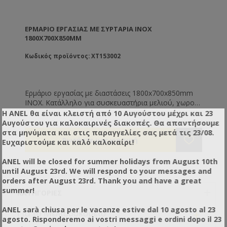
ΕΡΜΆΡΙΟ ΕΡΓΑΣΊΑΣ ΜΕ ΣΥΡΤΑΡΙΑ ΙΝΟΧ
1800X700X850MM
Κωδικός προϊόντος: XT153002
Ερμάριο εργασίας με διαστάσεις 1800x700x850mm
ΙΝΟΧ. Κατάλληλο για συσκευαστήρια μελιού, χωρούς
ζαχαροπλαστικής, εστίασης κτλ. Με 3 συρτάρια και 2
Η ANEL θα είναι κλειστή από 10 Αυγούστου μέχρι και 23
συρώμενες πόρτες για την αποθήκευση του
Αυγούστου για καλοκαιρινές διακοπές. Θα απαντήσουμε
εξοπλισμού. Για έναν τακτοποιημένο χώρο
στα μηνύματα και στις παραγγελίες σας μετά τις 23/08.
παραγωγής!
Ευχαριστούμε και καλό καλοκαίρι!
ANEL will be closed for summer holidays from August 10th
until August 23rd. We will respond to your messages and
orders after August 23rd. Thank you and have a great
summer!
ΚΑΤΗΓΟΡΊΕΣ
ANEL sarà chiusa per le vacanze estive dal 10 agosto al 23
+
Για το Μελισσοκομείο
agosto. Risponderemo ai vostri messaggi e ordini dopo il 23