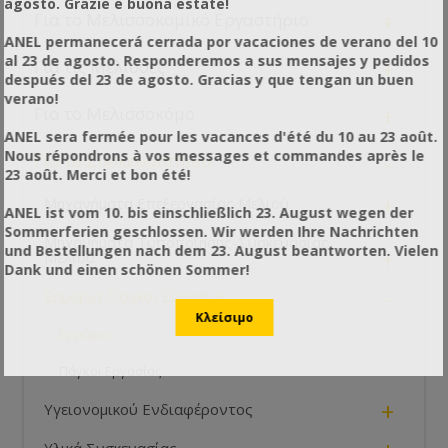
agosto. Grazie e buona estate!
+
Για το Μελισσοκομικό Εργαστήριο
ANEL permanecerá cerrada por vacaciones de verano del 10
al 23 de agosto. Responderemos a sus mensajes y pedidos
+
Για τις Μέλισσες
después del 23 de agosto. Gracias y que tengan un buen
verano!
+
Για το Μελισσοκόμο
ANEL sera fermée pour les vacances d'été du 10 au 23 août.
Nous répondrons à vos messages et commandes après le
-
Για το Συσκευαστήριο
23 août. Merci et bon été!
+
Μηχανήματα Επεξεργασίας Μελιού
ANEL ist vom 10. bis einschließlich 23. August wegen der
Sommerferien geschlossen. Wir werden Ihre Nachrichten
Μηχανήματα Τυποποίησης-Συσκευασίας
und Bestellungen nach dem 23. August beantworten. Vielen
+
Μελιού
Dank und einen schönen Sommer!
-
Ερμάρια-Πάγκοι Εργασίας
Ερμάρια
Πάγκοι Εργασίας
+
Υγειονομικού Ενδιαφέροντος