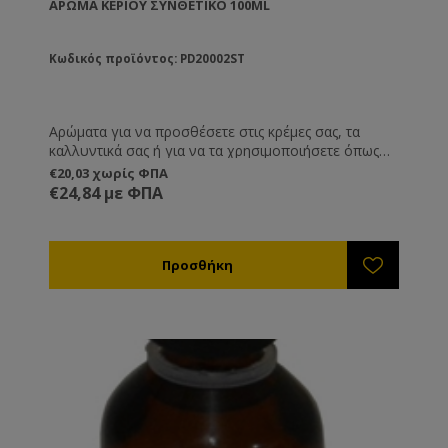
ΆΡΩΜΑ ΚΕΡΙΟΎ ΣΥΝΘΕΤΙΚΌ 100ML
Κωδικός προϊόντος: PD20002ST
Αρώματα για να προσθέσετε στις κρέμες σας, τα
καλλυντικά σας ή για να τα χρησιμοποιήσετε όπως
εσείς επιθυμείτε.
€20,03 χωρίς ΦΠΑ
€24,84 με ΦΠΑ