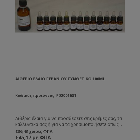
ΑΙΘΈΡΙΟ ΈΛΑΙΟ ΓΕΡΑΝΙΟΎ ΣΥΝΘΕΤΙΚΌ 100ML
Κωδικός προϊόντος: PD20016ST
Αιθέρια έλαια για να προσθέσετε στις κρέμες σας, τα
καλλυντικά σας ή για να τα χρησιμοποιήσετε όπως
εσείς επιθυμείτε.
€36,43 χωρίς ΦΠΑ
€45,17 με ΦΠΑ