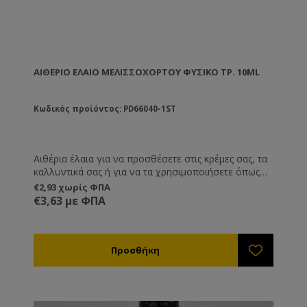
ΑΙΘΈΡΙΟ ΈΛΑΙΟ ΜΕΛΙΣΣΌΧΟΡΤΟΥ ΦΥΣΙΚΌ ΤΡ. 10ML
Κωδικός προϊόντος: PD66040-1ST
Αιθέρια έλαια για να προσθέσετε στις κρέμες σας, τα
καλλυντικά σας ή για να τα χρησιμοποιήσετε όπως
εσείς επιθυμείτε.
€2,93 χωρίς ΦΠΑ
€3,63 με ΦΠΑ