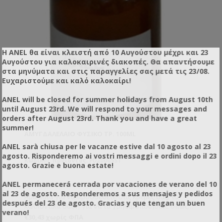
Η ANEL θα είναι κλειστή από 10 Αυγούστου μέχρι και 23
Αυγούστου για καλοκαιρινές διακοπές. Θα απαντήσουμε
στα μηνύματα και στις παραγγελίες σας μετά τις 23/08.
Ευχαριστούμε και καλό καλοκαίρι!
ANEL will be closed for summer holidays from August 10th
until August 23rd. We will respond to your messages and
orders after August 23rd. Thank you and have a great
summer!
ΑΜΥΓΔΑΛΈΛΑΙΟ ΦΥΣΙΚΌ ΤΡ. 100ML
ANEL sarà chiusa per le vacanze estive dal 10 agosto al 23
agosto. Risponderemo ai vostri messaggi e ordini dopo il 23
Κωδικός προϊόντος: PD20005ST
agosto. Grazie e buona estate!
ANEL permanecerá cerrada por vacaciones de verano del 10
al 23 de agosto. Responderemos a sus mensajes y pedidos
Αρώματα για να προσθέσετε στις κρέμες σας, τα
después del 23 de agosto. Gracias y que tengan un buen
καλλυντικά σας ή για να τα χρησιμοποιήσετε όπως
verano!
εσείς επιθυμείτε.
€30,43 χωρίς ΦΠΑ