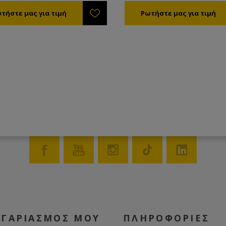
κλιο. Το αφαιρούμενο φίλτρο.
του είναι πολύ εύκολος και γί
πα ασφάλιση με το περικόχλιό
την εμβάπτιση του εσωτερικού
 μέλι μπαίνει μέσα στο φίλτρο και
Οι διατομές φιλτραρίσματος π
 εσωτερικά από τα πλευρικά
και μπορεί να είναι 10, 100, 20
ατα όπου ωθείται καθαρό προς
500ms (επιλογή κατά την παρα
δο.
Τα άκρα του έχουν διατομή 1 ½
Αποτελείται από: • Το εξωτερικό ΙΝΟΧ
κουβούκλιο • Το αφαιρούμενο φίλτρο •
Την τάπα ασφάλισης με το περ
της • Το μέλι μπαίνει μέσα στο φίλτρο
και βγαίνει εσωτερικά από τα 
τοιχώματα όπου ωθείται καθα
την έξοδο.
ΟΓΑΡΙΑΣΜΟΣ ΜΟΥ
ΠΛΗΡΟΦΟΡΙΕΣ