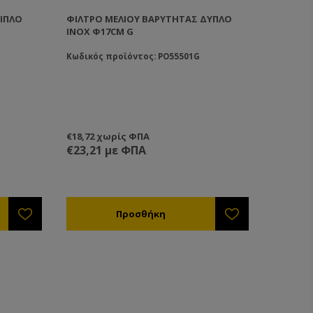
ΙΠΛΌ
ΦΊΛΤΡΟ ΜΕΛΙΟΎ ΒΑΡΎΤΗΤΑΣ ΔΥΠΛΌ
ΙΝΟΧ Φ17CM G
Κωδικός προϊόντος: PO55501G
€18,72 χωρίς ΦΠΑ
€23,21 με ΦΠΑ