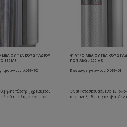
 ΜΕΛΙΟΎ ΤΕΛΙΚΟΎ ΣΤΑΔΊΟΥ
ΦΊΛΤΡΟ ΜΕΛΙΟΎ ΤΕΛΙΚΟΎ ΣΤΑ
Ό 150 MS
ΓΩΝΙΑΚΌ >200 MS
 προϊόντος: XD55402
Κωδικός προϊόντος: XD55401
υψηλής πίεσης ( χρειάζεται
Είναι κατασκευασμένο εξ' ολ
 μελιού υψηλής πίεσης όπως
από ανοξείδωτο χάλυβα. Δεν 
που προσφέρουμε ).
αναλώσιμα και έχει απεριόρισ
ευασμένο εξ' ολοκλήρου από
διάρκεια ζωής. Για τη λειτουργ
δωτο χάλυβα αυτό το φίλτρο
χρειάζεται πίεση από αντλία κα
εριόριστη διάρκεια ζωής.
συνδυάζεται πολύ καλά με τις 
είται από: Το εξωτερικό ΙΝΟΧ
μελιού που διαθέτουμε. Ο κα