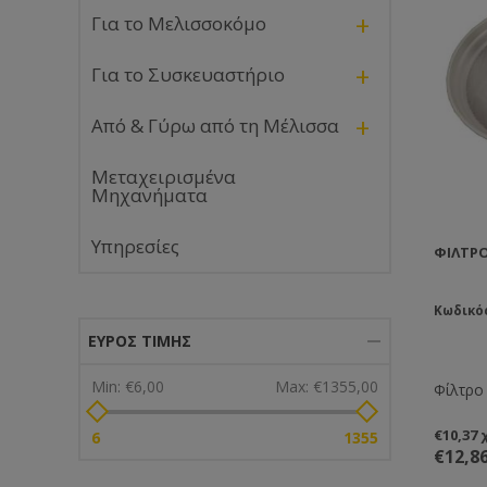
+
Για το Μελισσοκόμο
+
Για το Συσκευαστήριο
+
Από & Γύρω από τη Μέλισσα
Μεταχειρισμένα
Μηχανήματα
Υπηρεσίες
ΦΊΛΤΡΟ
Κωδικό
ΕΎΡΟΣ ΤΙΜΉΣ
Min:
€6,00
Max:
€1355,00
Φίλτρο
€10,37
6
1355
€12,8