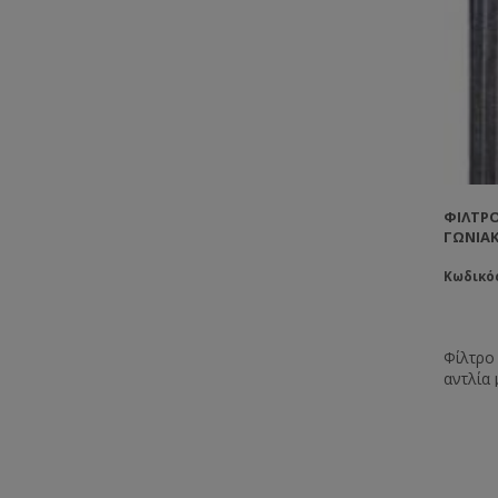
ΦΊΛΤΡΟ
ΓΩΝΙΑΚ
Κωδικός
Φίλτρο 
αντλία
αυτές 
Κατασκ
ανοξεί
έχει απ
Αποτελ