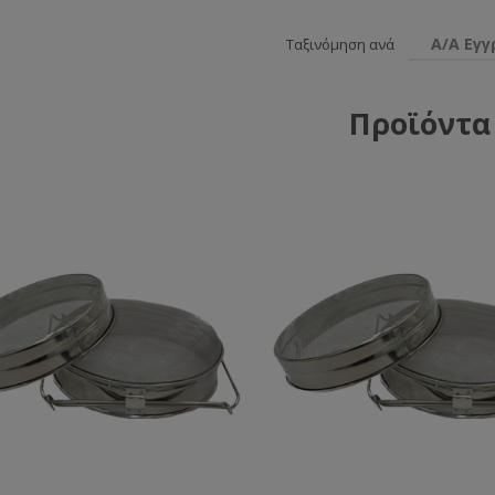
Α/Α Εγ
Ταξινόμηση ανά
Προϊόντα