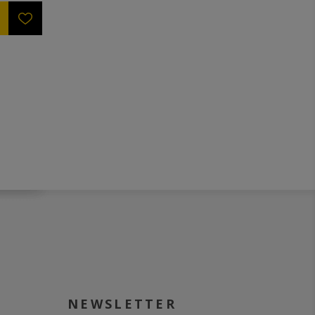
νεται με
 φίλτρου.
οικίλουν
0 ή
γγελία).
’’
ικόχλιό
πλευρικά
ρό προς
NEWSLETTER