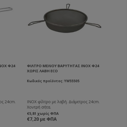
ΝΟΧ Φ24
ΦΊΛΤΡΟ ΜΕΛΙΟΎ ΒΑΡΎΤΗΤΑΣ ΙΝΟΧ Φ24
ΧΩΡΊΣ ΛΑΒΉ ECO
Κωδικός προϊόντος: YW55505
ος 24cm.
ΙΝΟΧ φίλτρο με λαβή. Διάμετρος 24cm.
Χοντρή σήτα.
€5,81 χωρίς ΦΠΑ
€7,20 με ΦΠΑ