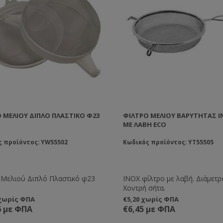
 ΜΕΛΙΟΎ ΔΙΠΛΌ ΠΛΑΣΤΙΚΌ Φ23
ΦΊΛΤΡΟ ΜΕΛΙΟΎ ΒΑΡΎΤΗΤΑΣ Ι
ΜΕ ΛΑΒΉ ECO
ς προϊόντος: YW55502
Κωδικός προϊόντος: YT55505
 Μελιού Διπλό Πλαστικό φ23
ΙΝΟΧ φίλτρο με λαβή. Διάμετρ
Χοντρή σήτα.
 χωρίς ΦΠΑ
€5,20 χωρίς ΦΠΑ
6 με ΦΠΑ
€6,45 με ΦΠΑ