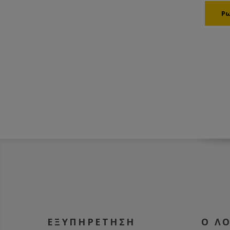
κουβού
Την τά
της. Το
βγαίνει
τοιχώμ
την έξο
ΕΞΥΠΗΡΕΤΗΣΗ
Ο Λ