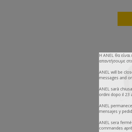
Η ANEL θα είναι
απαντήσουμε στα 
ANEL will be clo
messages and ord
ANEL sarà chiusa
ordini dopo il 23
ANEL permanecerá
mensajes y pedid
ANEL sera fermée
commandes après 
ΦΊΛΤΡΟ