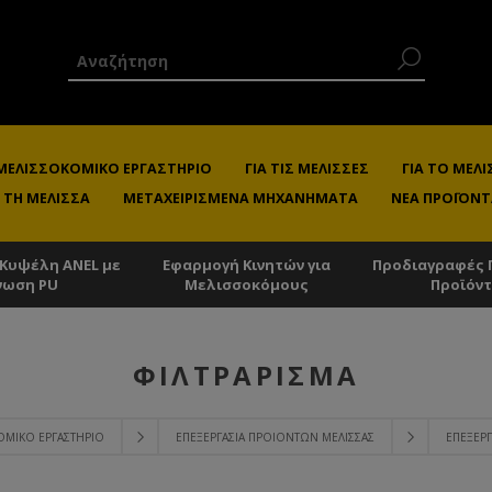
 ΜΕΛΙΣΣΟΚΟΜΙΚΌ ΕΡΓΑΣΤΉΡΙΟ
ΓΙΑ ΤΙΣ ΜΈΛΙΣΣΕΣ
ΓΙΑ ΤΟ ΜΕ
 ΤΗ ΜΈΛΙΣΣΑ
ΜΕΤΑΧΕΙΡΙΣΜΈΝΑ ΜΗΧΑΝΉΜΑΤΑ
ΝΈΑ ΠΡΟΪΌΝΤ
 Κυψέλη ANEL με
Εφαρμογή Κινητών για
Προδιαγραφές 
νωση PU
Μελισσοκόμους
Προϊόν
ΦΙΛΤΡΆΡΙΣΜΑ
ΟΜΙΚΌ ΕΡΓΑΣΤΉΡΙΟ
ΕΠΕΞΕΡΓΑΣΊΑ ΠΡΟΙΌΝΤΩΝ ΜΈΛΙΣΣΑΣ
ΕΠΕΞΕΡΓ