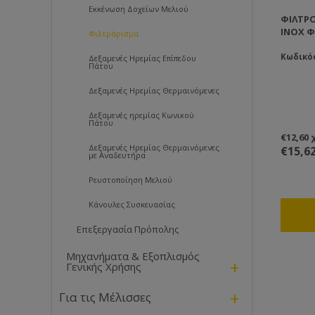
Εκκένωση Δοχείων Μελιού
ΦΊΛΤΡΟ
ΙΝΟΧ Φ
Φιλτράρισμα
Κωδικό
Δεξαμενές Ηρεμίας Επίπεδου
Πάτου
Δεξαμενές Ηρεμίας Θερμαινόμενες
Δεξαμενές ηρεμίας Κωνικού
Πάτου
€12,60
Δεξαμενές Ηρεμίας Θερμαινόμενες
€15,6
με Αναδευτήρα
Ρευστοποίηση Μελιού
Κάνουλες Συσκευασίας
Επεξεργασία Πρόπολης
Μηχανήματα & Εξοπλισμός
+
Γενικής Χρήσης
+
Για τις Μέλισσες