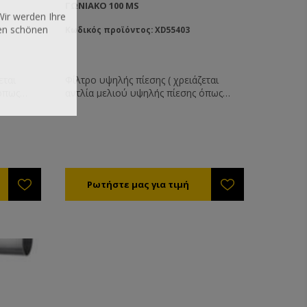
ΓΩΝΙΑΚΌ 100 MS
Wir werden Ihre
nen schönen
Κωδικός προϊόντος: XD55403
εται
Φίλτρο υψηλής πίεσης ( χρειάζεται
 όπως
αντλία μελιού υψηλής πίεσης όπως
αυτές που προσφέρουμε )
ου από
Κατασκευασμένο εξολοκλήρου από
ίλτρο
ανοξείδωτο χάλυβα αυτό το φίλτρο
.
έχει απεριόριστη διάρκεια ζωής.
ό ΙΝΟΧ
Αποτελείτε από : Το εξωτερικό ΙΝΟΧ
φίλτρο.
κουβούκλιο Το αφαιρούμενο φίλτρο
ικόχλιό
Την τάπα ασφάλιση με το περικόχλιο
φίλτρο και
της Το μέλι μπαίνει μέσα στο φίλτρο και
υρικά
βγαίνει εσωτερικά από τα πλευρικά
ρό προς
τοιχώματα όπου ωθείτε καθαρό προς
την έξοδο