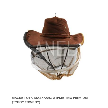
ΜΆΣΚΑ ΤΟΎΛΙ ΜΑΣΧΆΛΗΣ ΔΕΡΜΆΤΙΝΟ PREMIUM
(ΤΎΠΟΥ COWBOY)