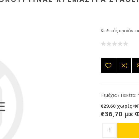
Κωδικός προϊόντος
Τεμάχια / Πακέτο:
€29,60 χωρίς Φ
€36,70 με 