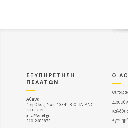
ΕΞΥΠΗΡΕΤΗΣΗ
Ο Λ
ΠΕΛΑΤΩΝ
Οι παρα
Αθήνα
Διευθύν
45η Οδός, Νο6, 13341 ΒΙΟ.ΠΑ. ΑΝΩ
ΛΙΟΣΙΩΝ
Καλάθι 
info@anel.gr
Αγαπημ
210-2483870