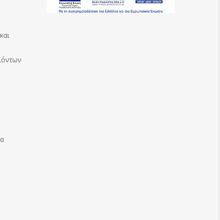
και
ϊόντων
ία