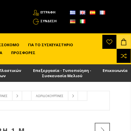
ΕΓΓΡΑΦΗ
ΣΎΝΔΕΣΗ
ΛΙΣΣΟΚΌΜΟ
ΓΙΑ ΤΟ ΣΥΣΚΕΥΑΣΤΉΡΙΟ
Α
ΠΡΟΣΦΟΡΈΣ
Πλαστικών
Επεξεργασία - Τυποποίηση -
Επικοινωνία
των
Συσκευασία Μελιού
ΤΊΝΕΣ
ΛΩΡΙΔΟΚΟΥΡΤΊΝΕΣ
ΡΉ 1 M