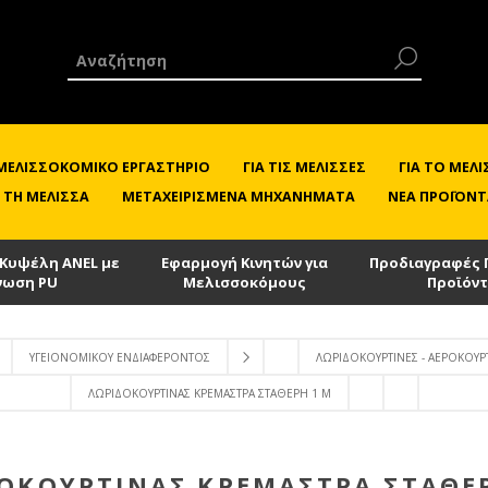
 ΜΕΛΙΣΣΟΚΟΜΙΚΌ ΕΡΓΑΣΤΉΡΙΟ
ΓΙΑ ΤΙΣ ΜΈΛΙΣΣΕΣ
ΓΙΑ ΤΟ ΜΕ
 ΤΗ ΜΈΛΙΣΣΑ
ΜΕΤΑΧΕΙΡΙΣΜΈΝΑ ΜΗΧΑΝΉΜΑΤΑ
ΝΈΑ ΠΡΟΪΌΝΤ
 Κυψέλη ANEL με
Εφαρμογή Κινητών για
Προδιαγραφές 
νωση PU
Μελισσοκόμους
Προϊόν
ΥΓΕΙΟΝΟΜΙΚΟΎ ΕΝΔΙΑΦΈΡΟΝΤΟΣ
ΛΩΡΙΔΟΚΟΥΡΤΊΝΕΣ - ΑΕΡΟΚΟΥΡ
ΛΩΡΙΔΟΚΟΥΡΤΊΝΑΣ ΚΡΕΜΆΣΤΡΑ ΣΤΑΘΕΡΉ 1 M
ΟΚΟΥΡΤΊΝΑΣ ΚΡΕΜΆΣΤΡΑ ΣΤΑΘΕ