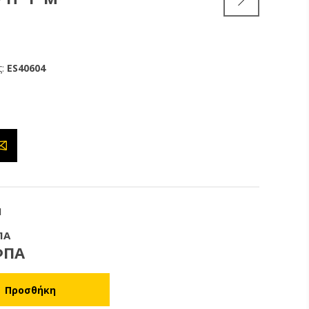
:
ES40604
1
ΠΑ
ΦΠΑ