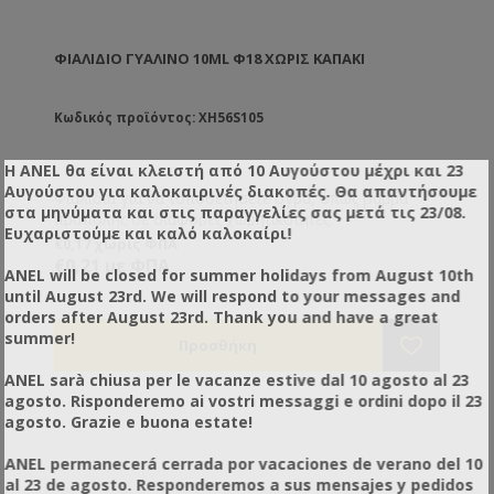
ΦΙΆΛΙΔΙΟ ΓΥΆΛΙΝΟ 10ML Φ18 ΧΩΡΙΣ ΚΑΠΑΚΙ
Κωδικός προϊόντος: XH56S105
Η ANEL θα είναι κλειστή από 10 Αυγούστου μέχρι και 23
Αυγούστου για καλοκαιρινές διακοπές. Θα απαντήσουμε
Φιαλίδια για να τοποθετήσετε υγρά, όπως βάμμα
στα μηνύματα και στις παραγγελίες σας μετά τις 23/08.
πρόπολης σε διάφορες χωρητικότητες.
Ευχαριστούμε και καλό καλοκαίρι!
€0,17 χωρίς ΦΠΑ
€0,21 με ΦΠΑ
ANEL will be closed for summer holidays from August 10th
until August 23rd. We will respond to your messages and
orders after August 23rd. Thank you and have a great
summer!
ANEL sarà chiusa per le vacanze estive dal 10 agosto al 23
agosto. Risponderemo ai vostri messaggi e ordini dopo il 23
agosto. Grazie e buona estate!
ANEL permanecerá cerrada por vacaciones de verano del 10
al 23 de agosto. Responderemos a sus mensajes y pedidos