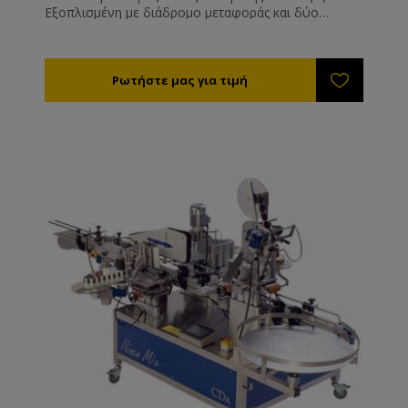
Εξοπλισμένη με διάδρομο μεταφοράς και δύο
σταθμούς για εφαρμογή μέχρι και δύο ετικετών
ταυτόχρονα. Με δυνατότητα εφαρμογής ταινίας
ασφαλείας (ενσωματωμένης στη μπροστά ή πίσω
ετικέτα). Δέχεται εκτυπωτή. Περιλαμβάνει: • Ένα
σταθμό min 5mm max180mm • Έναν δεύτερο
σταθμό min 5mm max180mm • 1 σετ ρολό 40 και
100mm • Ένα δίσκο συλλογή βάζων • Ένα ψηφιακό
πίνακα ελέγχου