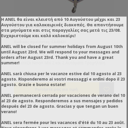
Η ANEL θα είναι κλειστή από 10 Αυγούστου μέχρι και 23
Αυγούστου για καλοκαιρινές διακοπές. Θα απαντήσουμε
ΕΤΙΚΕΤΈΖΑ NINON MIX
στα μηνύματα και στις παραγγελίες σας μετά τις 23/08.
Ευχαριστούμε και καλό καλοκαίρι!
Κωδικός προϊόντος: CA40421
ANEL will be closed for summer holidays from August 10th
until August 23rd. We will respond to your messages and
orders after August 23rd. Thank you and have a great
Ετικετέζα Ninon Mix 2 και 2 Αυτόματη Τροχήλατη.
summer!
ANEL sarà chiusa per le vacanze estive dal 10 agosto al 23
agosto. Risponderemo ai vostri messaggi e ordini dopo il 23
agosto. Grazie e buona estate!
ANEL permanecerá cerrada por vacaciones de verano del 10
al 23 de agosto. Responderemos a sus mensajes y pedidos
después del 23 de agosto. Gracias y que tengan un buen
verano!
ANEL sera fermée pour les vacances d'été du 10 au 23 août.
Nous répondrons à vos messages et commandes après le