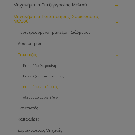
+
Μηχανήματα Επεξεργασίας Μελιού
Μηχανήματα Τυποποίησης-Συσκευασίας
-
Μελιού
Περιστρεφόμενα Τραπέζια - Διάδρομοι
Δοσομέτριση
-
Ετικετέζες
Ετικετέζες Χειροκίνητες
Ετικετέζες Ημιαυτόματες
Ετικετέζες Αυτόματες
Αξεσουάρ Ετικετέζων
Εκτυπωτές
Καπακιέρες
Συρρικνωτικές Μηχανές