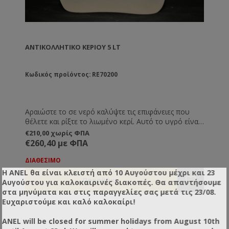
ΑΝΤΙΚΟΛΛΗΤΙΚΌ ΚΕΡΙΟΎ 5 LT
Κωδικός προϊόντος: RE70200
Αραιώστε το σε νερό καλύψτε τις επιφάνειες που
θέλετε και ρίξτε το λιωμένο κερί. Αυτό το υγρό είναι
καλύτερο από οτιδήποτε άλλο και κάνει αδύνατη την
€210,00 χωρίς ΦΠΑ
πρόσφυση του κεριού πάνω στις επιφάνειες. Το
€260,40 με ΦΠΑ
ενδεδειγμένο για τη χρήση με τα αυτόματα
κηρηθροποιεία.
ΔΙΑΘΕΣΙΜΟ
Η ANEL θα είναι κλειστή από 10 Αυγούστου μέχρι και 23
Αυγούστου για καλοκαιρινές διακοπές. Θα απαντήσουμε
στα μηνύματα και στις παραγγελίες σας μετά τις 23/08.
Ευχαριστούμε και καλό καλοκαίρι!
ANEL will be closed for summer holidays from August 10th