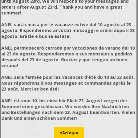
until August 23rd. We will respond to your messages and
ΚΑΤΗΓΟΡΊΕΣ
orders after August 23rd. Thank you and have a great
summer!
+
Για το Μελισσοκομείο
ANEL sarà chiusa per le vacanze estive dal 10 agosto al 23
-
Για το Μελισσοκομικό Εργαστήριο
agosto. Risponderemo ai vostri messaggi e ordini dopo il 23
agosto. Grazie e buona estate!
+
Προετοιμασία υλικού
ANEL permanecerá cerrada por vacaciones de verano del 10
+
al 23 de agosto. Responderemos a sus mensajes y pedidos
Τρύγος Μελιού
después del 23 de agosto. Gracias y que tengan un buen
-
verano!
Επεξεργασία Προιόντων Μέλισσας
+
ANEL sera fermée pour les vacances d'été du 10 au 23 août.
Επεξεργασία Γύρης
Nous répondrons à vos messages et commandes après le
-
23 août. Merci et bon été!
Επεξεργασία Κεριού
ANEL ist vom 10. bis einschließlich 23. August wegen der
Αντικολλητικά Κεριού
Sommerferien geschlossen. Wir werden Ihre Nachrichten
und Bestellungen nach dem 23. August beantworten. Vielen
Κηρηθροποιεία Αυτόματα
Dank und einen schönen Sommer!
Κηρηθροποιεία Χειροκίνητα
Κηροτήκτες Ηλιακοί