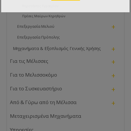
Κηροτήκτες Υγραερίου
Πρέσες Μαύρων Κηρηθρών
+
Επεξεργασία Μελιού
Επεξεργασία Πρόπολης
+
Μηχανήματα & Εξοπλισμός Γενικής Χρήσης
+
Για τις Μέλισσες
+
Για το Μελισσοκόμο
+
Για το Συσκευαστήριο
+
Από & Γύρω από τη Μέλισσα
Μεταχειρισμένα Μηχανήματα
Υπηρεσίες