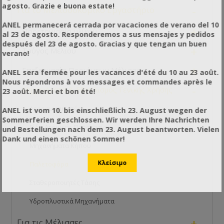
agosto. Grazie e buona estate!
-
Για το Μελισσοκομικό Εργαστήριο
ANEL permanecerá cerrada por vacaciones de verano del 10
+
Προετοιμασία υλικού
al 23 de agosto. Responderemos a sus mensajes y pedidos
después del 23 de agosto. Gracias y que tengan un buen
+
Τρύγος Μελιού
verano!
+
Επεξεργασία Προιόντων Μέλισσας
ANEL sera fermée pour les vacances d'été du 10 au 23 août.
Nous répondrons à vos messages et commandes après le
-
Μηχανήματα & Εξοπλισμός Γενικής Χρήσης
23 août. Merci et bon été!
Αεροσυμπιεστές
ANEL ist vom 10. bis einschließlich 23. August wegen der
Sommerferien geschlossen. Wir werden Ihre Nachrichten
Είδη Ατομικής Προστασίας
und Bestellungen nach dem 23. August beantworten. Vielen
Dank und einen schönen Sommer!
Μηχανήματα Κήπου
Παλετοφόρα
Σταθεροποιητές Τάσης
Υδροπλυστικά Μηχανήματα
+
Για τις Μέλισσες