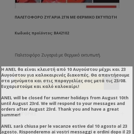
ΠΑΛΕΤΟΦΟΡΟ ΖΥΓΑΡΙΆ 2TN ΜΕ ΘΕΡΜΙΚΌ ΕΚΤΥΠΩΤΉ
Κωδικός προϊόντος: BA42102
Παλετοφόρο Ζυγαριά με θερμικό εκτυπωτή.
Η ANEL θα είναι κλειστή από 10 Αυγούστου μέχρι και 23
Αυγούστου για καλοκαιρινές διακοπές. Θα απαντήσουμε
στα μηνύματα και στις παραγγελίες σας μετά τις 23/08.
Ευχαριστούμε και καλό καλοκαίρι!
ANEL will be closed for summer holidays from August 10th
until August 23rd. We will respond to your messages and
orders after August 23rd. Thank you and have a great
ΚΑΤΗΓΟΡΊΕΣ
summer!
+
Για το Μελισσοκομείο
ANEL sarà chiusa per le vacanze estive dal 10 agosto al 23
agosto. Risponderemo ai vostri messaggi e ordini dopo il 23