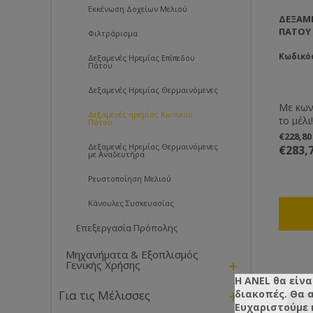
Εκκένωση Δοχείων Μελιού
ΔΕΞΑΜΕ
ΠΆΤΟΥ 
Φιλτράρισμα
Κωδικός
Δεξαμενές Ηρεμίας Επίπεδου
Πάτου
Δεξαμενές Ηρεμίας Θερμαινόμενες
Με κων
Δεξαμενές ηρεμίας Κωνικού
το μέλι! Τα δοχεία αποθήκευσης μελ
Πάτου
που πρ
€228,8
κατασκ
Δεξαμενές Ηρεμίας Θερμαινόμενες
€283,
με Αναδευτήρα
TIG”, 
αυτή τη
Ρευστοποίηση Μελιού
εσοχή 
έτσι δ
Κάνουλες Συσκευασίας
συγκέν
είναι μ
Επεξεργασία Πρόπολης
μηχανή
χρησιμο
Μηχανήματα & Εξοπλισμός
+
Γενικής Χρήσης
χρησιμο
ανθρώπι
Η ANEL θα είνα
+
κοινοτι
διακοπές. Θα 
Για τις Μέλισσες
συμπερ
Ευχαριστούμε 