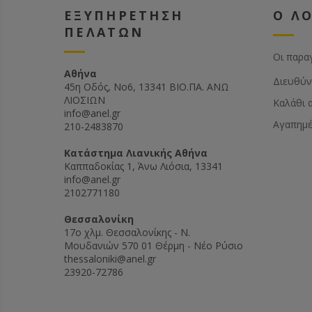
και πλα
ΕΞΥΠΗΡΕΤΗΣΗ
Ο Λ
ΠΕΛΑΤΩΝ
Οι παρα
Αθήνα
Διευθύν
45η Οδός, Νο6, 13341 ΒΙΟ.ΠΑ. ΑΝΩ
ΛΙΟΣΙΩΝ
Καλάθι 
info@anel.gr
Αγαπημ
210-2483870
Kατάστημα Λιανικής Αθήνα
Καππαδοκίας 1, Άνω Λιόσια, 13341
info@anel.gr
2102771180
Θεσσαλονίκη
17ο χλμ. Θεσσαλονίκης - Ν.
Μουδανιών 570 01 Θέρμη - Νέο Ρύσιο
thessaloniki@anel.gr
23920-72786