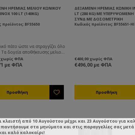
ΝΉ ΗΡΕΜΊΑΣ ΜΕΛΙΟΎ ΚΩΝΙΚΟΎ
ΔΕΞΑΜΕΝΉ ΗΡΕΜΊΑΣ ΚΩΝΙΚΉ I
INOX 100 LT (140KG)
LT (280 KG) ΜΕ ΥΠΕΡΥΨΩΜΈΝΗ
ΣΥΝΔ ΜΕ ΔΟΣΟΜΕΤΡΙΚΉ
 προϊόντος: BF55650
Κωδικός προϊόντος: BF55651-HI
ικό πάτο ώστε να στραγγίζει όλο
ιού
ομηθεύουμε είναι
0 χωρίς ΦΠΑ
€400,00 χωρίς ΦΠΑ
ευασμένα με την μέθοδο “robot-
71 με ΦΠΑ
€496,00 με ΦΠΑ
κόλλημα απρόσωπο-πρόσωπο. Με
ν τεχνική δεν υπάρχει γωνία ή
σε κανένα μέρος του δοχείου,
εν υπάρχουν σημεία
τρωσης μικροβίων. Τα δοχεία
έσα αποθήκευσης μελιού και όχι
ματα. Η μοναδική ενέργεια που
ποιείται για να τα
ποιήσει ο χρήστης είναι η
νη, οπότε βάσει της κείμενης
ι κλειστή από 10 Αυγούστου μέχρι και 23 Αυγούστου για κα
κής οδηγίας δεν
απαντήσουμε στα μηνύματα και στις παραγγελίες σας μετά τ
ιλαμβάνονται στα είδη που
και καλό καλοκαίρι!