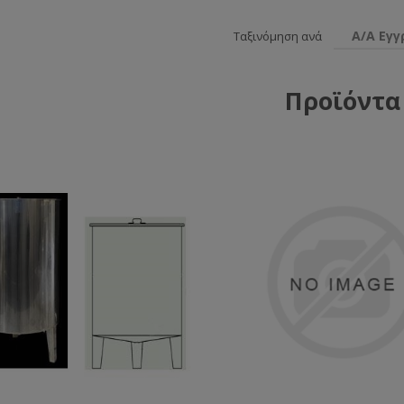
Α/Α Εγ
Ταξινόμηση ανά
Προϊόντα