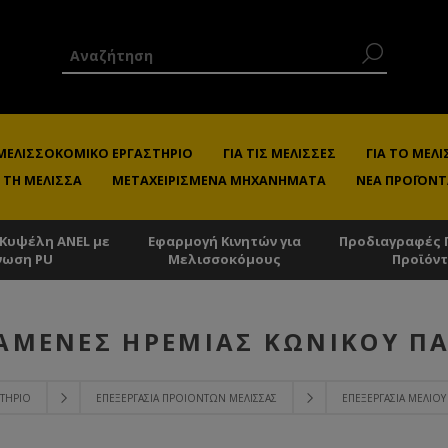
 ΜΕΛΙΣΣΟΚΟΜΙΚΌ ΕΡΓΑΣΤΉΡΙΟ
ΓΙΑ ΤΙΣ ΜΈΛΙΣΣΕΣ
ΓΙΑ ΤΟ ΜΕ
 ΤΗ ΜΈΛΙΣΣΑ
ΜΕΤΑΧΕΙΡΙΣΜΈΝΑ ΜΗΧΑΝΉΜΑΤΑ
ΝΈΑ ΠΡΟΪΌΝΤ
 Κυψέλη ANEL με
Εφαρμογή Κινητών για
Προδιαγραφές 
νωση PU
Μελισσοκόμους
Προϊόν
ΑΜΕΝΈΣ ΗΡΕΜΊΑΣ ΚΩΝΙΚΟΎ Π
ΣΤΉΡΙΟ
ΕΠΕΞΕΡΓΑΣΊΑ ΠΡΟΙΌΝΤΩΝ ΜΈΛΙΣΣΑΣ
ΕΠΕΞΕΡΓΑΣΊΑ ΜΕΛΙΟΎ