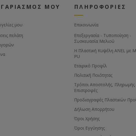
στικό χερούλι.
και πλαστικό χερούλι.
ΟΓΑΡΙΑΣΜΟΣ ΜΟΥ
ΠΛΗΡΟΦΟΡΙΕΣ
γγελίες μου
Επικοινωνία
σεις πελάτη
Επεξεργασία - Τυποποίηση -
Συσκευασία Μελιού
αγορών
Η Πλαστική Κυψέλη ANEL με 
ένα
PU
Εταιρικό Προφίλ
Πολιτική Ποιότητας
Τρόποι Αποστολής, Πληρωμής 
Επιστροφές
Προδιαγραφές Πλαστικών Προ
Δήλωση Απορρήτου
Όροι Χρήσης
Όροι Εγγύησης