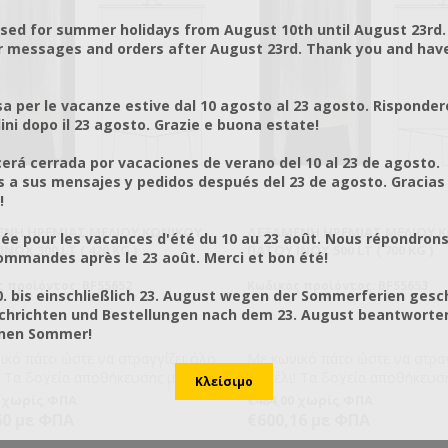
ίται βεβαίωση CΕ αλλά μόνο
ση καταλληλότητας για
osed for summer holidays from August 10th until August 23rd.
ευση τροφίμων η οποία
r messages and orders after August 23rd. Thank you and hav
και τα δοχεία. Λόγω του ότι
εία είναι κατασκευασμένα από
δωτο χάλυβα ΙΝΟΧ σειράς 304
a per le vacanze estive dal 10 agosto al 23 agosto. Risponder
ο πλύσιμο ή καθαρισμό τους θα
ni dopo il 23 agosto. Grazie e buona estate!
να μη χρησιμοποιείται χλώριο ή
ατί θα θαμπώσουν την επιφάνειά
rá cerrada por vacaciones de verano del 10 al 23 de agosto.
α να καθαρίσετε τα δοχεία
a sus mensajes y pedidos después del 23 de agosto. Gracias
τε να χρησιμοποιήσετε σαπούνι
!
στό νερό. Οι μούφες των δοχείων
ΝΉ ΗΡΕΜΊΑΣ ΜΕΛΙΟΎ ΚΩΝΙΚΟΎ
ΔΕΞΑΜΕΝΉ ΗΡΕΜΊΑΣ ΜΕΛΙΟΎ 
ιαμέτρου 1 ½'' και 2''. Με καπάκι
ée pour les vacances d'été du 10 au 23 août. Nous répondrons
NOX 300 LT ( 420 KG )
ΠΆΤΟΥ INOX 500 LT ( 700 KG )
στικό χερούλι.
mmandes après le 23 août. Merci et bon été!
 προϊόντος: BF55652
Κωδικός προϊόντος: BF55653
0. bis einschließlich 23. August wegen der Sommerferien gesc
chrichten und Bestellungen nach dem 23. August beantworten
önen Sommer!
ικό πάτο ώστε να στραγγίζει όλο
Με κωνικό πάτο ώστε να στραγ
ιού
το μέλι! Τα δοχεία αποθήκευσης μελιού
ομηθεύουμε είναι
που προμηθεύουμε είναι
0 χωρίς ΦΠΑ
€484,00 χωρίς ΦΠΑ
ευασμένα με την μέθοδο “robot-
κατασκευασμένα με την μέθοδ
60 με ΦΠΑ
€600,16 με ΦΠΑ
κόλλημα απρόσωπο-πρόσωπο. Με
TIG”, κόλλημα απρόσωπο-πρ