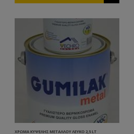
ΧΡΏΜΑ ΚΥΨΈΛΗΣ ΜΕΤΆΛΛΟΥ ΛΕΥΚΌ 2,5 LT