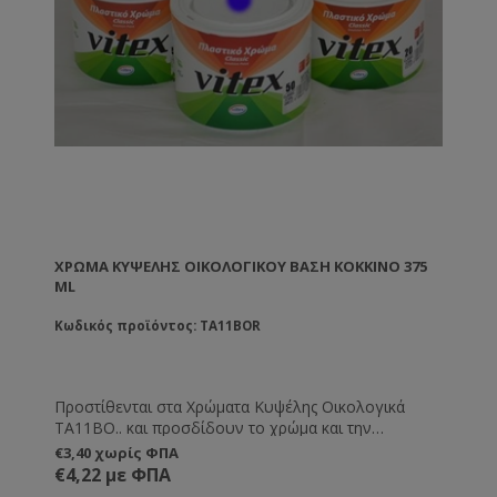
ΧΡΏΜΑ ΚΥΨΈΛΗΣ ΟΙΚΟΛΟΓΙΚΟΎ ΒΑΣΗ ΚΌΚΚΙΝΟ 375
ML
Κωδικός προϊόντος: TA11BOR
Προστίθενται στα Χρώματα Κυψέλης Οικολογικά
TA11BO.. και προσδίδουν το χρώμα και την
απόχρωση που εσείς θέλετε.
€3,40 χωρίς ΦΠΑ
€4,22 με ΦΠΑ