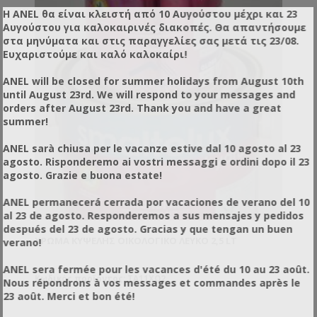
Η ANEL θα είναι κλειστή από 10 Αυγούστου μέχρι και 23
Αυγούστου για καλοκαιρινές διακοπές. Θα απαντήσουμε
στα μηνύματα και στις παραγγελίες σας μετά τις 23/08.
Ευχαριστούμε και καλό καλοκαίρι!
ANEL will be closed for summer holidays from August 10th
until August 23rd. We will respond to your messages and
orders after August 23rd. Thank you and have a great
summer!
ANEL sarà chiusa per le vacanze estive dal 10 agosto al 23
agosto. Risponderemo ai vostri messaggi e ordini dopo il 23
agosto. Grazie e buona estate!
ANEL permanecerá cerrada por vacaciones de verano del 10
al 23 de agosto. Responderemos a sus mensajes y pedidos
después del 23 de agosto. Gracias y que tengan un buen
ΧΡΏΜΑ ΚΥΨΈΛΗΣ ΟΙΚΟΛΟΓΙΚΌ ΛΕΥΚΌ 2,5 LT
verano!
ANEL sera fermée pour les vacances d'été du 10 au 23 août.
Κωδικός προϊόντος: TA11XO2
Nous répondrons à vos messages et commandes après le
23 août. Merci et bon été!