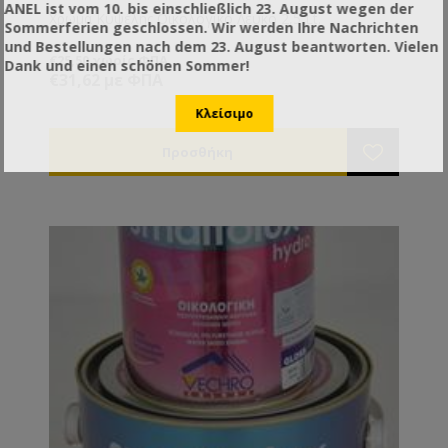
ANEL ist vom 10. bis einschließlich 23. August wegen der
Χρώμα Κυψέλης Οικολογικό Λευκό 2,5 Lt.
Sommerferien geschlossen. Wir werden Ihre Nachrichten
und Bestellungen nach dem 23. August beantworten. Vielen
€25,50 χωρίς ΦΠΑ
Dank und einen schönen Sommer!
€31,62 με ΦΠΑ