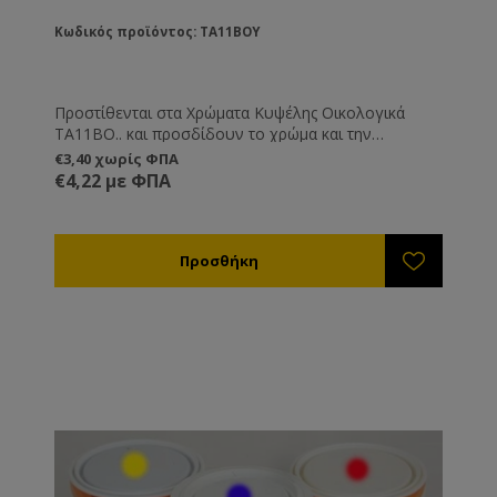
Κωδικός προϊόντος: TA11BOY
Προστίθενται στα Χρώματα Κυψέλης Οικολογικά
TA11BO.. και προσδίδουν το χρώμα και την
απόχρωση που εσείς θέλετε.
€3,40 χωρίς ΦΠΑ
€4,22 με ΦΠΑ