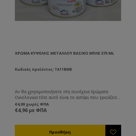
ΧΡΏΜΑ ΚΥΨΈΛΗΣ ΜΕΤΆΛΛΟΥ ΒΑΣΙΚΌ ΜΠΛΕ 375 ML
Κωδικός προϊόντος: TA11BMB
Αν θα χρησιμοποιήσετε στη συνέχεια Χρώματα
Οικολογικα τότε αυτό είναι το αστάρι που χρειάζεστε
.
€4,00 χωρίς ΦΠΑ
€4,96 με ΦΠΑ