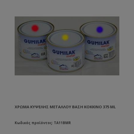
ΧΡΏΜΑ ΚΥΨΈΛΗΣ ΜΕΤΆΛΛΟΥ ΒΑΣΗ ΚΌΚΚΙΝΟ 375 ML
Κωδικός προϊόντος: TA11BMR