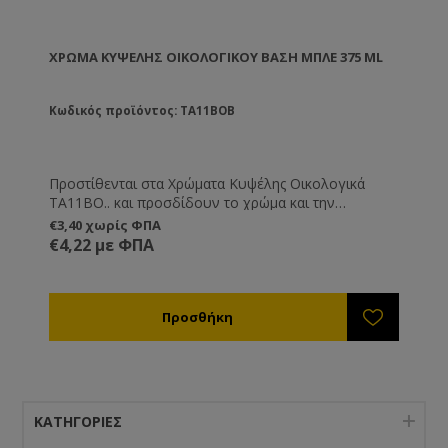
ΧΡΏΜΑ ΚΥΨΈΛΗΣ ΟΙΚΟΛΟΓΙΚΟΎ ΒΑΣΗ ΜΠΛΕ 375 ML
Κωδικός προϊόντος: TA11BOB
Προστίθενται στα Χρώματα Κυψέλης Οικολογικά
TA11BO.. και προσδίδουν το χρώμα και την
απόχρωση που εσείς θέλετε.
€3,40 χωρίς ΦΠΑ
€4,22 με ΦΠΑ
ΚΑΤΗΓΟΡΊΕΣ