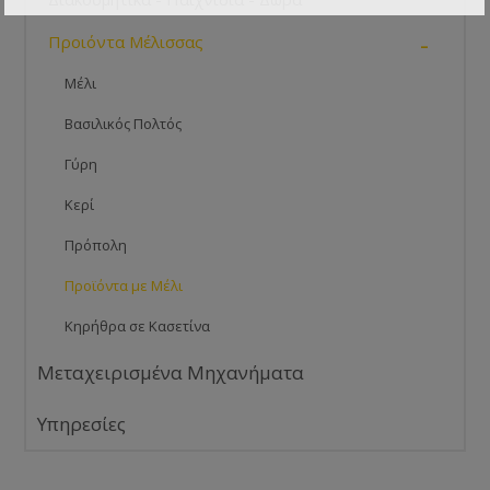
-
Προιόντα Μέλισσας
Μέλι
Βασιλικός Πολτός
Γύρη
Κερί
Πρόπολη
Προϊόντα με Μέλι
Κηρήθρα σε Κασετίνα
Μεταχειρισμένα Μηχανήματα
Υπηρεσίες