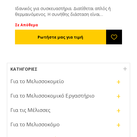
Ιδανικός για συσκευαστήρια. Διατίθεται απλός ή
θερμαινόμενος. Η συνήθης διάσταση είναι
2,00*0,40*0,60εκ. αλλά είναι ευέλικτος και μπορεί να
Σε Απόθεμα
κατασκευαστεί ανάλογα με τις δικές σας ανάγκες. 2Hp
μοτέρ, τριφασικό ρεύμα, 140rpm.
ΚΑΤΗΓΟΡΊΕΣ
+
Για το Μελισσοκομείο
+
Για το Μελισσοκομικό Εργαστήριο
+
Για τις Μέλισσες
+
Για το Μελισσοκόμο