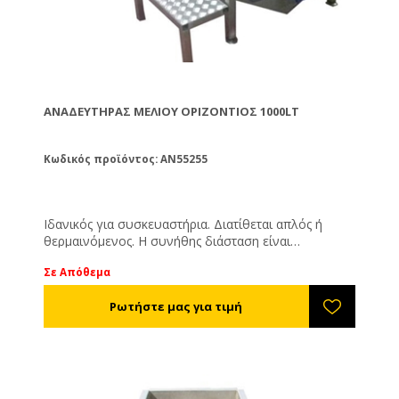
ΑΝΑΔΕΥΤΉΡΑΣ ΜΕΛΙΟΎ ΟΡΙΖΌΝΤΙΟΣ 1000LT
Κωδικός προϊόντος: AN55255
Ιδανικός για συσκευαστήρια. Διατίθεται απλός ή
θερμαινόμενος. Η συνήθης διάσταση είναι
3,00*0,40*0,60εκ. αλλά είναι ευέλικτος και μπορεί να
Σε Απόθεμα
κατασκευαστεί ανάλογα με τις δικές σας ανάγκες. 2Hp
μοτέρ, τριφασικό ρεύμα, 140rpm.