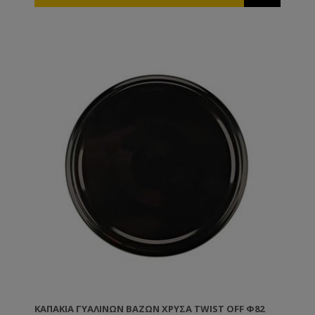
σκοτώσει τις άλλες.
ΚΑΠΆΚΙΑ ΓΥΆΛΙΝΩΝ ΒΆΖΩΝ ΧΡΥΣΆ TWIST OFF Φ82