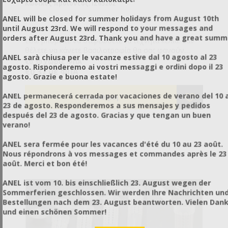
Κωδικός προϊόντος: IZ65202
ANEL will be closed for summer holidays from August 10th
until August 23rd. We will respond to your messages and
orders after August 23rd. Thank you and have a great summ
Εδώ μπορείτε να στερεώσετε τα τεχνητά κελιά. Εάν
θέλετε να κάνετε βασιλοτροφία θα σας φανούν
ANEL sarà chiusa per le vacanze estive dal 10 agosto al 23
χρήσιμα γιατί κουμπώνουν πάνω στους Προστάτες
€0,30 χωρίς ΦΠΑ
agosto. Risponderemo ai vostri messaggi e ordini dopo il 23
Βασιλικών Κελιών ref.IZ65204.
€0,37 με ΦΠΑ
agosto. Grazie e buona estate!
ANEL permanecerá cerrada por vacaciones de verano del 10 a
23 de agosto. Responderemos a sus mensajes y pedidos
después del 23 de agosto. Gracias y que tengan un buen
verano!
ANEL sera fermée pour les vacances d'été du 10 au 23 août.
Nous répondrons à vos messages et commandes après le 23
août. Merci et bon été!
ANEL ist vom 10. bis einschließlich 23. August wegen der
Sommerferien geschlossen. Wir werden Ihre Nachrichten un
Bestellungen nach dem 23. August beantworten. Vielen Dan
und einen schönen Sommer!