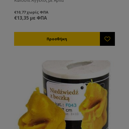
Καλούπι Άγγελος με Άρπα
€10,77 χωρίς ΦΠΑ
€13,35 με ΦΠΑ