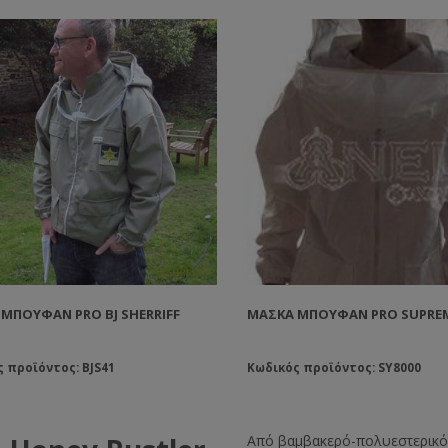
ΜΠΟΥΦΆΝ PRO BJ SHERRIFF
ΜΆΣΚΑ ΜΠΟΥΦΆΝ PRO SUPRE
 προϊόντος: BJS41
Κωδικός προϊόντος: SY8000
Από βαμβακερό-πολυεστερικ