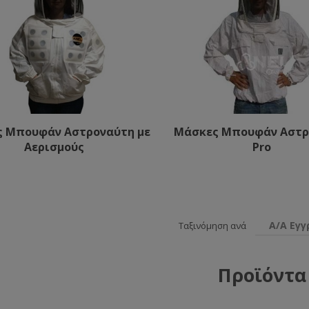
 Μπουφάν Αστροναύτη με
Μάσκες Μπουφάν Αστρ
Αερισμούς
Pro
Α/Α Εγ
Ταξινόμηση ανά
Προϊόντα