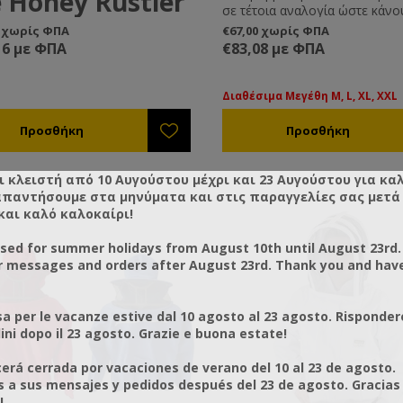
 Honey Rustler
σε τέτοια αναλογία ώστε κάνο
keeping jacket
μπουφάν δροσερό (λόγω του
0 χωρίς ΦΠΑ
€67,00 χωρίς ΦΠΑ
βαμβακερού) και ανθεκτικό (λ
16 με ΦΠΑ
€83,08 με ΦΠΑ
original zip-front
πολυεστερικού).
ey
Διαθέσιμα Μεγέθη M, L, XL, XXL
ler
Sherriff Honey Rustler is the
beekeeping
™
e beekeeping safety jacket.
et from BJ Sherriff,
d to the highest standards, from
 integral hood and
eight yet protective fabric, it
ι κλειστή από 10 Αυγούστου μέχρι και 23 Αυγούστου για κα
s unmatched quality, safety, and
achable
απαντήσουμε στα μηνύματα και στις παραγγελίες σας μετά τ
.
rView
veil.
και καλό καλοκαίρι!
ney Rustler comes with our
™
l ClearView
veil, unique to BJ
™
osed for summer holidays from August 10th until August 23rd.
. Giving you complete clarity of
r messages and orders after August 23rd. Thank you and hav
with a light and airy feel, and
 you comfortable even during
lls in the apiary.
a per le vacanze estive dal 10 agosto al 23 agosto. Risponder
e, the Honey Rustler is as smart
ni dopo il 23 agosto. Grazie e buona estate!
 practical. It was originally
d for a beekeeper working from
rá cerrada por vacaciones de verano del 10 al 23 de agosto.
chair. Drop sleeves,
a sus mensajes y pedidos después del 23 de agosto. Gracias
ble/throw-back hood, and a
!
front zip make it easy to slip on