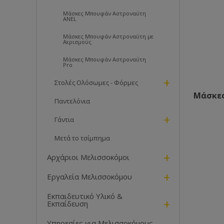
Μάσκες Μπουφάν Αστροναύτη
ANEL
Μάσκες Μπουφάν Αστροναύτη με
Αερισμούς
Μάσκες Μπουφάν Αστροναύτη
Pro
+
Στολές Ολόσωμες - Φόρμες
Μάσκες
Παντελόνια
+
Γάντια
Μετά το τσίμπημα
+
Αρχάριοι Μελισσοκόμοι
+
Εργαλεία Μελισσοκόμου
Εκπαιδευτικό Υλικό &
+
Εκπαίδευση
Υπηρεσίες για Μελισσοκόμους