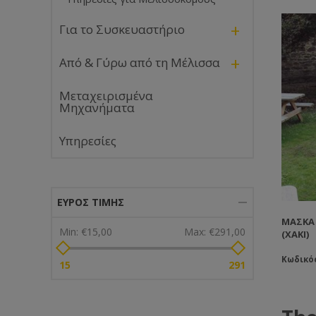
+
Για το Συσκευαστήριο
+
Από & Γύρω από τη Μέλισσα
Μεταχειρισμένα
Μηχανήματα
Υπηρεσίες
ΕΎΡΟΣ ΤΙΜΉΣ
ΜΆΣΚΑ 
Min:
€15,00
Max:
€291,00
(ΧΑΚΊ)
Κωδικός
15
291