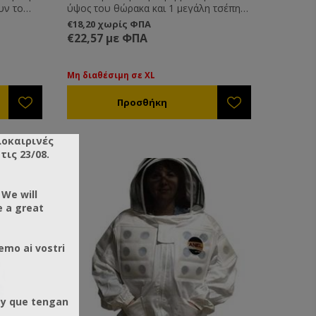
υν το
ύψος του θώρακα και 1 μεγάλη τσέπη
στο ύψος της κοιλιάς. Διατίθεται σε
€18,20 χωρίς ΦΠΑ
όγω του
μεγέθη M, L XL και XXL.
€22,57 με ΦΠΑ
Μη διαθέσιμη σε XL
λοκαιρινές
ις 23/08.
 We will
e a great
emo ai vostri
 y que tengan