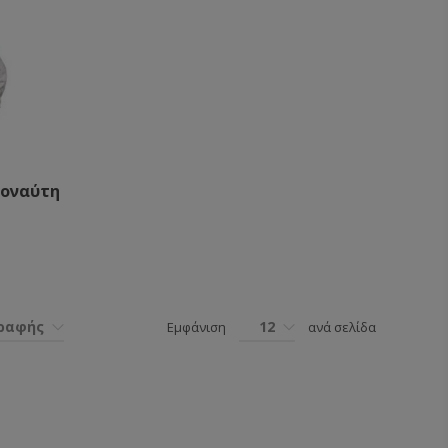
οναύτη
γραφής
12
Εμφάνιση
ανά σελίδα