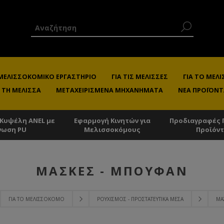
 ΜΕΛΙΣΣΟΚΟΜΙΚΌ ΕΡΓΑΣΤΉΡΙΟ
ΓΙΑ ΤΙΣ ΜΈΛΙΣΣΕΣ
ΓΙΑ ΤΟ ΜΕ
 ΤΗ ΜΈΛΙΣΣΑ
ΜΕΤΑΧΕΙΡΙΣΜΈΝΑ ΜΗΧΑΝΉΜΑΤΑ
ΝΈΑ ΠΡΟΪΌΝΤ
 Κυψέλη ANEL με
Εφαρμογή Κινητών για
Προδιαγραφές 
νωση PU
Μελισσοκόμους
Προϊόν
ΜΆΣΚΕΣ - ΜΠΟΥΦΆΝ
ΓΙΑ ΤΟ ΜΕΛΙΣΣΟΚΌΜΟ
ΡΟΥΧΙΣΜΌΣ - ΠΡΟΣΤΑΤΕΥΤΙΚΆ ΜΈΣΑ
ΜΆ