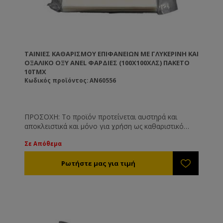
ΤΑΙΝΊΕΣ ΚΑΘΑΡΙΣΜΟΎ ΕΠΙΦΑΝΕΊΩΝ ΜΕ ΓΛΥΚΕΡΊΝΗ ΚΑΙ
ΟΞΑΛΙΚΌ ΟΞΎ ANEL ΦΑΡΔΙΈΣ (100X100ΧΛΣ) ΠΑΚΈΤΟ
10ΤΜΧ
Κωδικός προϊόντος: AN60556
ΠΡΟΣΟΧΗ: Το προϊόν προτείνεται αυστηρά και
αποκλειστικά και μόνο για χρήση ως καθαριστικό
επιφανειών όπως και είναι γνωστοποιημένο στις
Σε Απόθεμα
αρμόδιες υπηρεσίες. Το προϊόν δεν προτείνεται και
δε συνίσταται για άλλη χρήση πέραν των
αναγραφόμενων στην ετικέτα του.