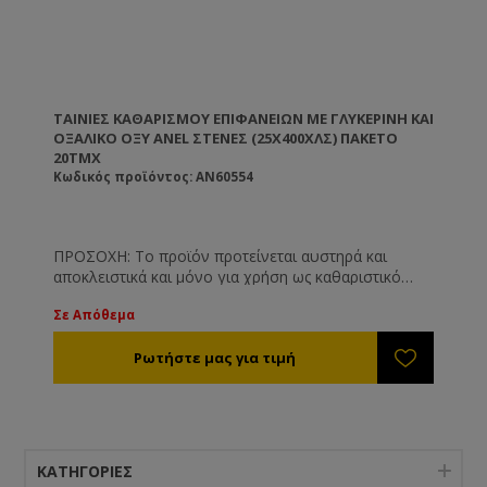
ΤΑΙΝΊΕΣ ΚΑΘΑΡΙΣΜΟΎ ΕΠΙΦΑΝΕΊΩΝ ΜΕ ΓΛΥΚΕΡΊΝΗ ΚΑΙ
ΟΞΑΛΙΚΌ ΟΞΎ ANEL ΣΤΕΝΈΣ (25X400ΧΛΣ) ΠΑΚΈΤΟ
20ΤΜΧ
Κωδικός προϊόντος: AN60554
ΠΡΟΣΟΧΗ: Το προϊόν προτείνεται αυστηρά και
αποκλειστικά και μόνο για χρήση ως καθαριστικό
επιφανειών όπως και είναι γνωστοποιημένο στις
Σε Απόθεμα
αρμόδιες υπηρεσίες. Το προϊόν δεν προτείνεται και
δε συνίσταται για άλλη χρήση πέραν των
αναγραφόμενων στην ετικέτα του.
ΚΑΤΗΓΟΡΊΕΣ