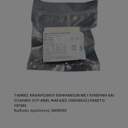
ΤΑΙΝΊΕΣ ΚΑΘΑΡΙΣΜΟΎ ΕΠΙΦΑΝΕΊΩΝ ΜΕ ΓΛΥΚΕΡΊΝΗ ΚΑΙ
ΟΞΑΛΙΚΌ ΟΞΎ ANEL ΦΑΡΔΙΈΣ (50X50ΧΛΣ) ΠΑΚΈΤΟ
10ΤΜΧ
Κωδικός προϊόντος: AN60555