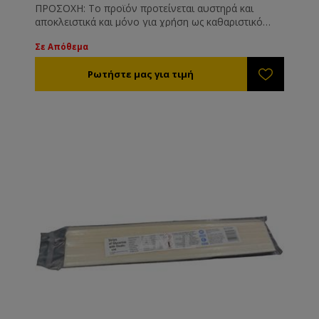
ΠΡΟΣΟΧΗ: Το προϊόν προτείνεται αυστηρά και
αποκλειστικά και μόνο για χρήση ως καθαριστικό
επιφανειών όπως και είναι γνωστοποιημένο στις
Σε Απόθεμα
αρμόδιες υπηρεσίες. Το προϊόν δεν προτείνεται και
δε συνίσταται για άλλη χρήση πέραν των
αναγραφόμενων στην ετικέτα του.