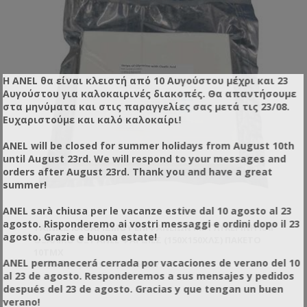
Η ANEL θα είναι κλειστή από 10 Αυγούστου μέχρι και 23
Αυγούστου για καλοκαιρινές διακοπές. Θα απαντήσουμε
στα μηνύματα και στις παραγγελίες σας μετά τις 23/08.
Ευχαριστούμε και καλό καλοκαίρι!
ANEL will be closed for summer holidays from August 10th
until August 23rd. We will respond to your messages and
orders after August 23rd. Thank you and have a great
summer!
ANEL sarà chiusa per le vacanze estive dal 10 agosto al 23
agosto. Risponderemo ai vostri messaggi e ordini dopo il 23
ΤΑΙΝΊΕΣ ΚΑΘΑΡΙΣΜΟΎ ΕΠΙΦΑΝΕΊΩΝ ΜΕ ΓΛΥΚΕΡΊΝΗ ΚΑΙ
agosto. Grazie e buona estate!
ΟΞΑΛΙΚΌ ΟΞΎ ANEL ΦΑΡΔΙΈΣ (150X150ΧΛΣ) ΠΑΚΈΤΟ
10ΤΜΧ
ANEL permanecerá cerrada por vacaciones de verano del 10
Κωδικός προϊόντος: AN60557
al 23 de agosto. Responderemos a sus mensajes y pedidos
después del 23 de agosto. Gracias y que tengan un buen
verano!