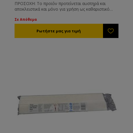
ΠΡΟΣΟΧΗ: Το προϊόν προτείνεται αυστηρά και
αποκλειστικά και μόνο για χρήση ως καθαριστικό
επιφανειών όπως και είναι γνωστοποιημένο στις
Σε Απόθεμα
αρμόδιες υπηρεσίες. Το προϊόν δεν προτείνεται και
δε συνίσταται για άλλη χρήση πέραν των
αναγραφόμενων στην ετικέτα του.