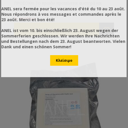
ΠΡΟΣΟΧΗ: Το προϊόν προτείνεται αυστηρά και
αποκλειστικά και μόνο για χρήση ως καθαριστικό
ANEL sera fermée pour les vacances d'été du 10 au 23 août.
επιφανειών όπως και είναι γνωστοποιημένο στις
Nous répondrons à vos messages et commandes après le
Σε Απόθεμα
αρμόδιες υπηρεσίες. Το προϊόν δεν προτείνεται και
23 août. Merci et bon été!
δε συνίσταται για άλλη χρήση πέραν των
αναγραφόμενων στην ετικέτα του.
ANEL ist vom 10. bis einschließlich 23. August wegen der
Sommerferien geschlossen. Wir werden Ihre Nachrichten
und Bestellungen nach dem 23. August beantworten. Vielen
Dank und einen schönen Sommer!