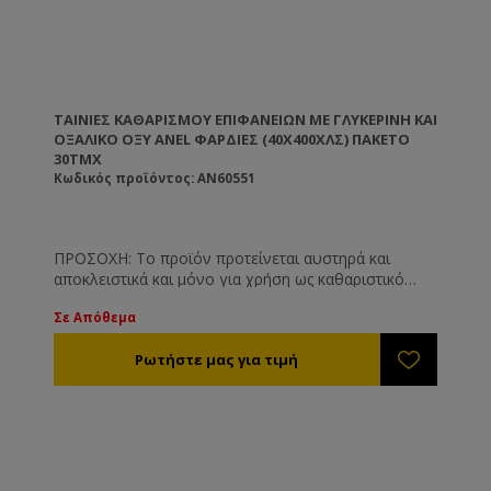
ΤΑΙΝΊΕΣ ΚΑΘΑΡΙΣΜΟΎ ΕΠΙΦΑΝΕΊΩΝ ΜΕ ΓΛΥΚΕΡΊΝΗ ΚΑΙ
ΟΞΑΛΙΚΌ ΟΞΎ ANEL ΦΑΡΔΙΈΣ (40X400ΧΛΣ) ΠΑΚΈΤΟ
30ΤΜΧ
Κωδικός προϊόντος: AN60551
ΠΡΟΣΟΧΗ: Το προϊόν προτείνεται αυστηρά και
αποκλειστικά και μόνο για χρήση ως καθαριστικό
επιφανειών όπως και είναι γνωστοποιημένο στις
Σε Απόθεμα
αρμόδιες υπηρεσίες. Το προϊόν δεν προτείνεται και
δε συνίσταται για άλλη χρήση πέραν των
αναγραφόμενων στην ετικέτα του.