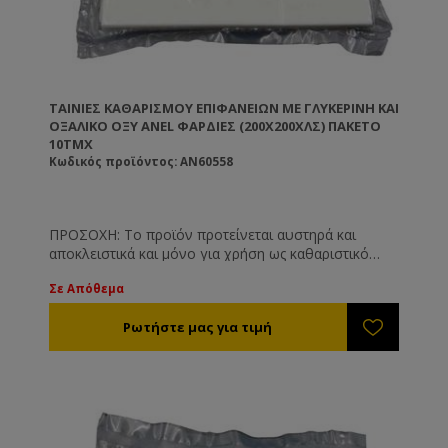
ΤΑΙΝΊΕΣ ΚΑΘΑΡΙΣΜΟΎ ΕΠΙΦΑΝΕΊΩΝ ΜΕ ΓΛΥΚΕΡΊΝΗ ΚΑΙ
ΟΞΑΛΙΚΌ ΟΞΎ ANEL ΦΑΡΔΙΈΣ (200X200ΧΛΣ) ΠΑΚΈΤΟ
10ΤΜΧ
Κωδικός προϊόντος: AN60558
ΠΡΟΣΟΧΗ: Το προϊόν προτείνεται αυστηρά και
αποκλειστικά και μόνο για χρήση ως καθαριστικό
επιφανειών όπως και είναι γνωστοποιημένο στις
Σε Απόθεμα
αρμόδιες υπηρεσίες. Το προϊόν δεν προτείνεται και
δε συνίσταται για άλλη χρήση πέραν των
αναγραφόμενων στην ετικέτα του.