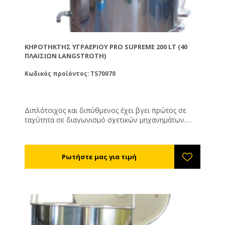
ΚΗΡΟΤΉΚΤΗΣ ΥΓΡΑΕΡΊΟΥ PRO SUPREME 200 LT (40
ΠΛΑΙΣΊΩΝ LANGSTROTH)
Κωδικός προϊόντος: TS70070
Διπλότοιχος και διπύθμενος έχει βγει πρώτος σε
ταχύτητα σε διαγωνισμό σχετικών μηχανημάτων.
Διαθέτει κινητή σήτα η οποία εξυπηρετεί πολύ στο
άδειασμα του μηχανήματος. Το ρευστοποιημένο κερί
περνάει μέσα από ένα πανί ή τσουβάλι που βάζετε
στον πάτο της σήτας και φιλτράρεται. Μπορείτε να το
χρησιμοποιήσετε για να λιώσετε τα απολεπίσματά
σας. Αφαιρέστε πρώτα τη σήτα για να έχουν καλή
επαφή τα απολεπίσματα με τα τοιχώματα και τον
πάτο του κηροτήκτη. Θερμαίνεται με εστία αερίου
προπανίου, βουτανίου ή μίγματά τους. Δε
συμπεριλαμβάνεται εστία αερίου.