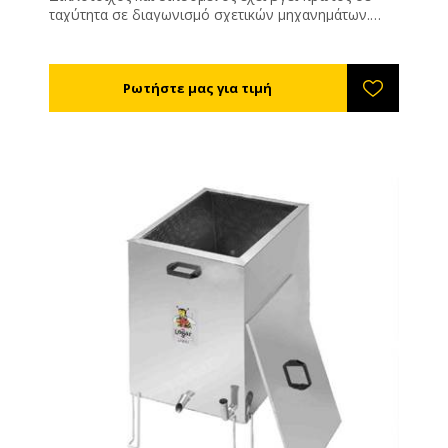
ταχύτητα σε διαγωνισμό σχετικών μηχανημάτων.
Διαθέτει κινητή σήτα η οποία εξυπηρετεί πολύ στο
άδειασμα του μηχανήματος. Το ρευστοποιημένο κερί
περνάει μέσα από ένα πανί ή τσουβάλι που βάζετε
στον πάτο της σήτας και φιλτράρεται. Μπορείτε να το
χρησιμοποιήσετε για να λιώσετε τα απολεπίσματά
σας . Αφαιρέστε πρώτα τη σήτα για να έχουν καλή
επαφή τα απολεπίσματα με τα τοιχώματα και τον
πάτο του κηροτήκτη. Θερμαίνεται με εστία αερίου
προπανίου, βουτανίου ή μίγματά τους. Δε
συμπεριλαμβάνεται εστία αερίου. Μην κόβετε τα
σύρματα από τα πλαίσια! Μπορείτε με τη βοήθεια
του τεντωτήρα σύρματος ref.BS50200 να τα
τεντώσετε σε 5 δευτερόλεπτα!!!