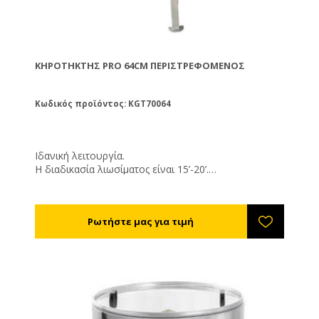
ΚΗΡΟΤΉΚΤΗΣ PRO 64CM ΠΕΡΙΣΤΡΕΦΌΜΕΝΟΣ
Κωδικός προϊόντος: KGT70064
Ιδανική λειτουργία.
Η διαδικασία λιωσίματος είναι 15’-20’.
Φυσική απολύμανση των πλαισίων.
Χωρίς υπολείμματα κεριού στα πλαίσια. Πολύ εύκολο
στην χρήση.
Ισχύς: 3250W
Διάμετρος: 64εκ
Ύψος: 110εκ
Βάρος: 65κιλά