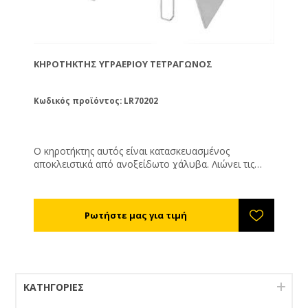
ΚΗΡΟΤΉΚΤΗΣ ΥΓΡΑΕΡΊΟΥ ΤΕΤΡΆΓΩΝΟΣ
Κωδικός προϊόντος: LR70202
Ο κηροτήκτης αυτός είναι κατασκευασμένος
αποκλειστικά από ανοξείδωτο χάλυβα. Λιώνει τις
κηρήθρες σε καθαρό κερί καθώς και τα απολεπίσματα
σας. Λειτουργεί με εστία υγραερίου και ατμό για αυτό
πρέπει να είναι συνέχεια παρόν το νερό στον πάτο
του κηροτήκτη. Όταν το νερό βράζει οι ατμοί θα
λιώσουν τις κηρήθρες σας και το κερί θα τρέξει κάτω
από την σήτα αποστράγγισης ενώ παράλληλα τα
πλαίσια σας θα απολυμαίνονται. Εστία υγραερίου
δεν συμπεριλαμβάνεται. Η έξοδος μπορεί να
σφραγιστεί ώστε να τον χρησιμοποιήσετε μόνο για
ΚΑΤΗΓΟΡΊΕΣ
απολύμανση. Χωριτικότητα περίπου 20 πλαισίων
Διαστάσεις: 60 x 40 x 82 cm, εσωτερικό: 33 x 53 x 49