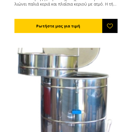
λιώνει παλιά κεριά και πλαίσια κεριού με ατμό. Η τήξη
των κεριών με ατμό είναι γρήγορη, εύκολη και
αποτελεσματική. Το νερό δεν θερμαίνεται στη
συσκευή τήξης, αλλά σε ένα ξεχωριστό δοχείο που
βρίσκεται κάτω από τον πυθμένα της συσκευής
τήξης. Αυτό μειώνει τον χρόνο θέρμανσης του
νερού. Η δεξαμενή είναι μονωμένη και
προστατεύεται από φύλλα από ανοξείδωτο χάλυβα,
η οποία μειώνει τις απώλειες θερμότητας και το
χρόνο τήξης των κεριών. ΧΩΡΗΤΙΚΟΤΗΤΑ = 30 - 35
κηρήθρες μελιού (ανάλογα με τις διαστάσεις των
κηρηθρών μελιού) Χρόνος για να ζεσταθεί το νερό
στον ατμό + περίπου 30 λεπτά (ανάλογα με την
ηλικία των κεριών) Συνιστάται για μελισσοκόμους με
50+ αποικίες μελισσών. Τεχνικά χαρακτηριστικά -
διάμετρος: μέσα 63 cm, έξω 66 cm - χωρητικότητα:
30-35 πλαισιών(ανάλογα με το μέγεθος των κεριών)
- εσωτερικό ύψος: 49 cm - συνολικό ύψος: 90 cm -
Ισχύς θερμαντήρα: 2.500 W - τάση: 230 V ~ 50 Hz -
χωρητικότητα δεξαμενής ατμού: 14 λίτρα - πηγή
ενέργειας: ηλεκτρική ενέργεια - υλικό: ανοξείδωτο
ατσάλι EN 1.4301/AISI 304