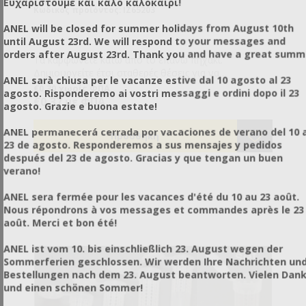
Ευχαριστούμε και καλό καλοκαίρι!
Κωδικός προϊόντος: IZ65203
ANEL will be closed for summer holidays from August 10th
until August 23rd. We will respond to your messages and
orders after August 23rd. Thank you and have a great summ
Τα καρφώνετε κάτω από το επάνω πηχάκι.
Δημιουργείτε έτσι σταθερές θέσεις για να
ANEL sarà chiusa per le vacanze estive dal 10 agosto al 23
κουμπώσουν προσωρινά οι βάσεις τεχνητών κελιών
€0,30 χωρίς ΦΠΑ
agosto. Risponderemo ai vostri messaggi e ordini dopo il 23
ref.IZ65202.
€0,37 με ΦΠΑ
agosto. Grazie e buona estate!
ANEL permanecerá cerrada por vacaciones de verano del 10 a
23 de agosto. Responderemos a sus mensajes y pedidos
después del 23 de agosto. Gracias y que tengan un buen
verano!
ANEL sera fermée pour les vacances d'été du 10 au 23 août.
Nous répondrons à vos messages et commandes après le 23
août. Merci et bon été!
ANEL ist vom 10. bis einschließlich 23. August wegen der
Sommerferien geschlossen. Wir werden Ihre Nachrichten un
Bestellungen nach dem 23. August beantworten. Vielen Dan
und einen schönen Sommer!