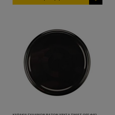
σκοτώσει τις άλλες.
ΚΑΠΆΚΙΑ ΓΥΆΛΙΝΩΝ ΒΆΖΩΝ ΧΡΥΣΆ TWIST OFF Φ82