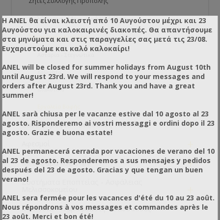
Σήτες Συλλογής Πρόπολης
Καλύμματα - Μονωτικά Κυψέλης
Η ANEL θα είναι κλειστή από 10 Αυγούστου μέχρι και 23
Αυγούστου για καλοκαιρινές διακοπές. Θα απαντήσουμε
-
Συντήρηση Κυψέλης
στα μηνύματα και στις παραγγελίες σας μετά τις 23/08.
Ευχαριστούμε και καλό καλοκαίρι!
Αστάρια - Στεγνωτικά
ANEL will be closed for summer holidays from August 10th
Χρώματα
until August 23rd. We will respond to your messages and
orders after August 23rd. Thank you and have a great
Διαλυτικά
summer!
Εργαλεία Βαφής
ANEL sarà chiusa per le vacanze estive dal 10 agosto al 23
+
agosto. Risponderemo ai vostri messaggi e ordini dopo il 23
Βασιλοτροφία - Βασιλικός Πολτός
agosto. Grazie e buona estate!
+
Αφεσμοί
ANEL permanecerá cerrada por vacaciones de verano del 10
+
al 23 de agosto. Responderemos a sus mensajes y pedidos
Μεταφορά κυψελών
después del 23 de agosto. Gracias y que tengan un buen
verano!
Συστήματα Εποπτείας - Ασφάλειας
+
Μελισσοκομείου
ANEL sera fermée pour les vacances d'été du 10 au 23 août.
Nous répondrons à vos messages et commandes après le
Μελίσσια - Παραφυάδες - Βασίλισσες
23 août. Merci et bon été!