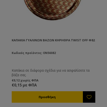
κυψέλη. Κατασκευασμένα από πλαστικό κατάλληλο
για τρόφιμα.
Διατίθενται και με ενσωματωμένο πλαίσιο
αποσυμφόρησης με πορτάκι που δίνει τη
δυνατότητα προσθήκης δεύτερου διαφράγματος
ώστε να συνδυάσετε δύο βασίλισσες στην ίδια
κυψέλη.
ΚΑΠΆΚΙΑ ΓΥΆΛΙΝΩΝ ΒΆΖΩΝ ΚΗΡΉΘΡΑ TWIST OFF Φ82
Κωδικός προϊόντος: ON56082
Καπάκια σε διάφορα σχέδια για να ασφαλίσετε τα
βάζα σας.
€0,12 χωρίς ΦΠΑ
€0,15 με ΦΠΑ