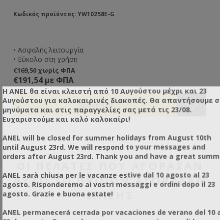
Κωδικός προϊόντος: YW10258E-G
• Ασφαλής λειτουργία
• Εύκολο στη χρήση
• Δονήσεις: 0-2700/λεπτό
€169,50 χωρίς ΦΠΑ
• 9 Ταχύτητες
€191,54 με ΦΠΑ
• Χωρητικότητα μπαταρίας: 2000mAh
Η ANEL θα είναι κλειστή από 10 Αυγούστου μέχρι και 23
• Τάση: 20V
Αυγούστου για καλοκαιρινές διακοπές. Θα απαντήσουμε 
• Αξεσουάρ : 2 μπαταρίες + φορτιστής
μηνύματα και στις παραγγελίες σας μετά τις 23/08.
• Χρώμα: Πράσινο
Ευχαριστούμε και καλό καλοκαίρι!
• Διαθέτει βαλιτσάκι αποθήκευσης
ANEL will be closed for summer holidays from August 10th
until August 23rd. We will respond to your messages and
orders after August 23rd. Thank you and have a great summ
ΟΙ ΠΕΛΆΤΕΣ ΠΟΥ ΑΓΌΡΑΣΑΝ
ANEL sarà chiusa per le vacanze estive dal 10 agosto al 23
ΑΥΤΌ ΤΟ ΠΡΟΪΌΝ ΑΓΌΡΑΣΑΝ
agosto. Risponderemo ai vostri messaggi e ordini dopo il 23
ΕΠΊΣΗΣ
agosto. Grazie e buona estate!
ANEL permanecerá cerrada por vacaciones de verano del 10 a