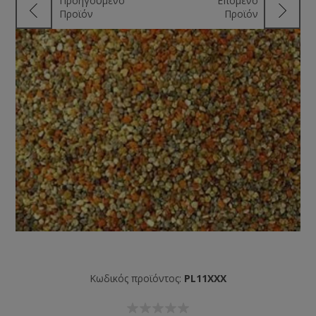
Προηγούμενο
Επόμενο
Προϊόν
Προϊόν
Κωδικός προϊόντος:
PL11XXX