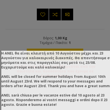
Βάρος:
1,00 Kg
Τεμάχια / Πακέτο:
1
Η ANEL θα είναι κλειστή από 10 Αυγούστου μέχρι και 23
Ρωτήστε μας για τιμή
Αυγούστου για καλοκαιρινές διακοπές. Θα απαντήσουμε 
μηνύματα και στις παραγγελίες σας μετά τις 23/08.
Η τιμή είναι ενδεικτική. Εξαρτάται από την
Ευχαριστούμε και καλό καλοκαίρι!
ποιότητα και ποσόσοτητα που έχουμε σε
διαθεσιμότητα.
ANEL will be closed for summer holidays from August 10th
until August 23rd. We will respond to your messages and
orders after August 23rd. Thank you and have a great summ
ANEL sarà chiusa per le vacanze estive dal 10 agosto al 23
agosto. Risponderemo ai vostri messaggi e ordini dopo il 23
agosto. Grazie e buona estate!