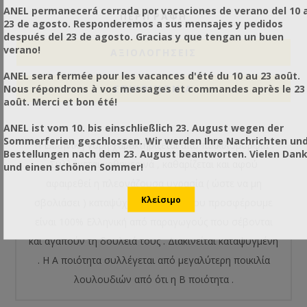
ANEL permanecerá cerrada por vacaciones de verano del 10 a
ΠΕΡΙΓΡΑΦΗ
23 de agosto. Responderemos a sus mensajes y pedidos
después del 23 de agosto. Gracias y que tengan un buen
verano!
ΑΞΙΟΛΟΓΉΣΕΙΣ
ANEL sera fermée pour les vacances d'été du 10 au 23 août.
Nous répondrons à vos messages et commandes après le 23
ΕΠΙΚΟΙΝΩΝΙΑ
août. Merci et bon été!
ANEL ist vom 10. bis einschließlich 23. August wegen der
Sommerferien geschlossen. Wir werden Ihre Nachrichten un
Η Ελληνική γύρη χαρακτηρίζεται από ποικιλομορφία .
Bestellungen nach dem 23. August beantworten. Vielen Dan
Συλλέγεται καθημερινά , καθαρίζεται και αφού
und einen schönen Sommer!
αφαιρεθεί η πλεονάζουσα υγρασία ( ώστε να μη
σβολιάσει ) καταψύχεται . Η γύρη που προσφέρουμε
είναι 100% Ελληνική από παραγωγούς που σέβονται
και αγαπούν τη δουλειά τους . Διακινείται καταψυγμένη
. Η Α ποιότητα συλλέγεται από μεγαλύτερη ποικιλία
λουλουδιών από ότι η Β ποιότητα .