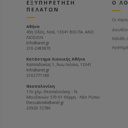
ΕΞΥΠΗΡΕΤΗΣΗ
Ο Λ
ΠΕΛΑΤΩΝ
Οι παρα
Αθήνα
Διευθύν
45η Οδός, Νο6, 13341 ΒΙΟ.ΠΑ. ΑΝΩ
ΛΙΟΣΙΩΝ
Καλάθι 
info@anel.gr
Αγαπημ
210-2483870
Kατάστημα Λιανικής Αθήνα
Καππαδοκίας 1, Άνω Λιόσια, 13341
info@anel.gr
2102771180
Θεσσαλονίκη
17ο χλμ. Θεσσαλονίκης - Ν.
Μουδανιών 570 01 Θέρμη - Νέο Ρύσιο
thessaloniki@anel.gr
23920-72786