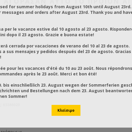
Υ ΑΓΌΡΑΣΑΝ ΑΥΤΌ ΤΟ ΠΡΟΪΌΝ Α
osed for summer holidays from August 10th until August 23rd.
r messages and orders after August 23rd. Thank you and hav
a per le vacanze estive dal 10 agosto al 23 agosto. Risponder
ni dopo il 23 agosto. Grazie e buona estate!
rá cerrada por vacaciones de verano del 10 al 23 de agosto.
a sus mensajes y pedidos después del 23 de agosto. Gracias
!
ée pour les vacances d'été du 10 au 23 août. Nous répondrons
mmandes après le 23 août. Merci et bon été!
0. bis einschließlich 23. August wegen der Sommerferien gesc
ΣΜΏΝ 300ML
chrichten und Bestellungen nach dem 23. August beantworten
önen Sommer!
: KSS66020
 τρόπους για