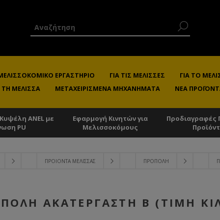
 ΜΕΛΙΣΣΟΚΟΜΙΚΌ ΕΡΓΑΣΤΉΡΙΟ
ΓΙΑ ΤΙΣ ΜΈΛΙΣΣΕΣ
ΓΙΑ ΤΟ ΜΕ
 ΤΗ ΜΈΛΙΣΣΑ
ΜΕΤΑΧΕΙΡΙΣΜΈΝΑ ΜΗΧΑΝΉΜΑΤΑ
ΝΈΑ ΠΡΟΪΌΝΤ
 Κυψέλη ANEL με
Εφαρμογή Κινητών για
Προδιαγραφές 
νωση PU
Μελισσοκόμους
Προϊόν
ΠΡΟΙΌΝΤΑ ΜΈΛΙΣΣΑΣ
ΠΡΌΠΟΛΗ
Π
ΠΟΛΗ ΑΚΑΤΈΡΓΑΣΤΗ B (ΤΙΜΉ ΚΙ