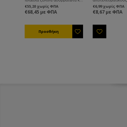
κινητό πάτο αεριζόμενο ξύλινο
να προσελκύσετε 
€55,20 χωρίς ΦΠΑ
€6,99 χωρίς ΦΠΑ
Lng.
αφεσμούς. Απλά ψ
€68,45 με ΦΠΑ
€8,67 με ΦΠΑ
που θέλετε να μαζ
αφεσμός. Διαρκεί μ
ημέρες.