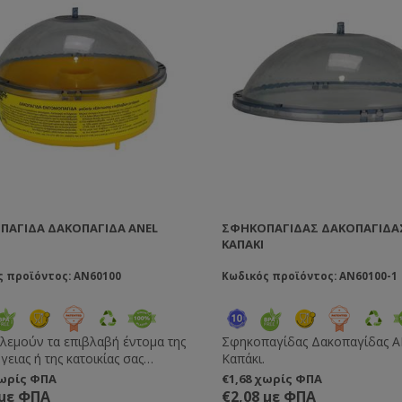
 τότε η ασθένεια είναι παρούσα.
 είναι πλήρη και περιλαμβάνουν
 χρειάζονται για την
ρωση και τη διάγνωση των
ιών.
ΠΑΓΊΔΑ ΔΑΚΟΠΑΓΊΔΑ ANEL
ΣΦΗΚΟΠΑΓΊΔΑΣ ΔΑΚΟΠΑΓΊΔΑ
ΚΑΠΆΚΙ
ς προϊόντος: AN60100
Κωδικός προϊόντος: AN60100-1
λεμούν τα επιβλαβή έντομα της
Σφηκοπαγίδας Δακοπαγίδας 
γειας ή της κατοικίας σας
Καπάκι.
σματικά, οικονομικά και με
χωρίς ΦΠΑ
€1,68 χωρίς ΦΠΑ
η ασφάλεια. Χωρίς δηλητήρια –
 με ΦΠΑ
€2,08 με ΦΠΑ