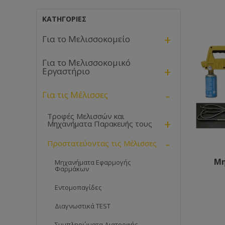
ΚΑΤΗΓΟΡΊΕΣ
+
Για το Μελισσοκομείο
Για το Μελισσοκομικό
+
Εργαστήριο
-
Για τις Μέλισσες
Τροφές Μελισσών και
+
Μηχανήματα Παρακευής τους
-
Προστατεύοντας τις Μέλισσες
Μη
Μηχανήματα Εφαρμογής
Φαρμάκων
Εντομοπαγίδες
Διαγνωστικά TEST
Συμπληρώματα Διατροφής