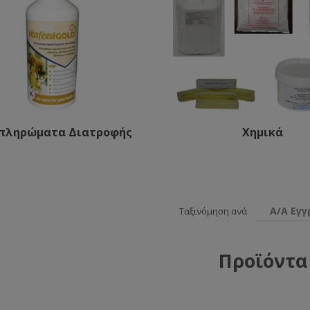
πληρώματα Διατροφής
Χημικά
Α/Α Εγ
Ταξινόμηση ανά
Προϊόντα