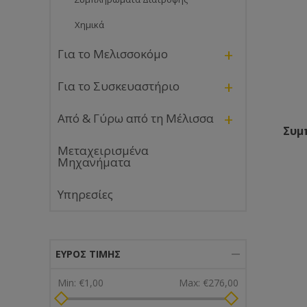
Χημικά
+
Για το Μελισσοκόμο
+
Για το Συσκευαστήριο
+
Από & Γύρω από τη Μέλισσα
Συμ
Μεταχειρισμένα
Μηχανήματα
Υπηρεσίες
ΕΎΡΟΣ ΤΙΜΉΣ
Min:
€1,00
Max:
€276,00