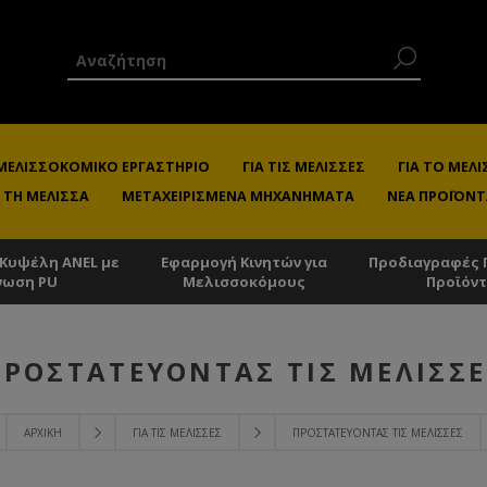
 ΜΕΛΙΣΣΟΚΟΜΙΚΌ ΕΡΓΑΣΤΉΡΙΟ
ΓΙΑ ΤΙΣ ΜΈΛΙΣΣΕΣ
ΓΙΑ ΤΟ ΜΕ
 ΤΗ ΜΈΛΙΣΣΑ
ΜΕΤΑΧΕΙΡΙΣΜΈΝΑ ΜΗΧΑΝΉΜΑΤΑ
ΝΈΑ ΠΡΟΪΌΝΤ
 Κυψέλη ANEL με
Εφαρμογή Κινητών για
Προδιαγραφές 
νωση PU
Μελισσοκόμους
Προϊόν
ΠΡΟΣΤΑΤΕΎΟΝΤΑΣ ΤΙΣ ΜΈΛΙΣΣΕ
ΑΡΧΙΚΉ
ΓΙΑ ΤΙΣ ΜΈΛΙΣΣΕΣ
ΠΡΟΣΤΑΤΕΎΟΝΤΑΣ ΤΙΣ ΜΈΛΙΣΣΕΣ