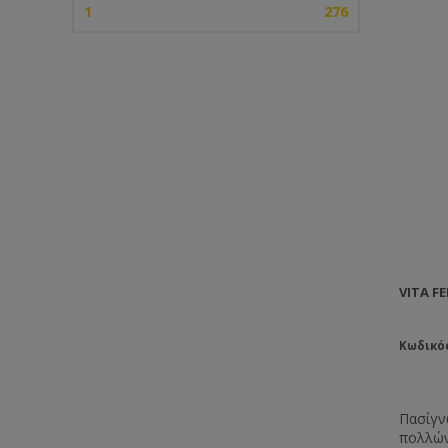
1
276
VITA F
Κωδικός
Πασίγν
πολλών