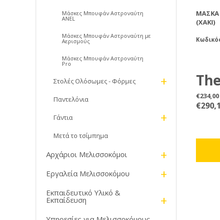
ΜΆΣΚΑ 
Μάσκες Μπουφάν Αστροναύτη
ANEL
(ΧΑΚΊ)
Μάσκες Μπουφάν Αστροναύτη με
Κωδικός
Αερισμούς
Μάσκες Μπουφάν Αστροναύτη
Pro
The
+
Στολές Ολόσωμες - Φόρμες
bee
€234,0
Παντελόνια
€290,
The 
+
Γάντια
Hon
Μετά το τσίμπημα
Rust
The BJ 
ultimat
+
jack
Αρχάριοι Μελισσοκόμοι
Designe
with
a lightw
+
Εργαλεία Μελισσοκόμου
provide
det
comfort
Εκπαιδευτικό Υλικό &
Clea
The Ho
+
Εκπαίδευση
origina
Sherriff
Υπηρεσίες για Μελισσοκόμους