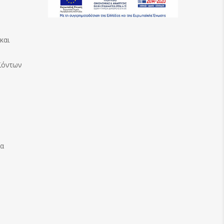
και
ϊόντων
ία