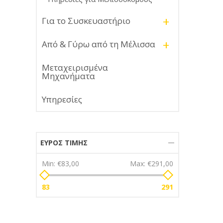
vision, 
keeping
+
Για το Συσκευαστήριο
long spe
Fit-wis
+
as it is
Από & Γύρω από τη Μέλισσα
designe
a wheel
Μεταχειρισμένα
detacha
Μηχανήματα
robust 
and off
Υπηρεσίες
movem
Expertl
our ski
beekeep
and dura
ΕΎΡΟΣ ΤΙΜΉΣ
Fabric
Min:
€83,00
Max:
€291,00
Fine we
cotton 
and rob
83
291
Smooth 
fabric 
their fe