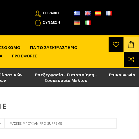
ΕΓΓΡΑΦΗ
ΣΎΝΔΕΣΗ
ΛΙΣΣΟΚΌΜΟ
ΓΙΑ ΤΟ ΣΥΣΚΕΥΑΣΤΉΡΙΟ
Α
ΠΡΟΣΦΟΡΈΣ
Πλαστικών
Επεξεργασία - Τυποποίηση -
Επικοινωνία
των
Συσκευασία Μελιού
ME
ΜΆΣΚΕΣ ΜΠΟΥΦΆΝ PRO SUPREME