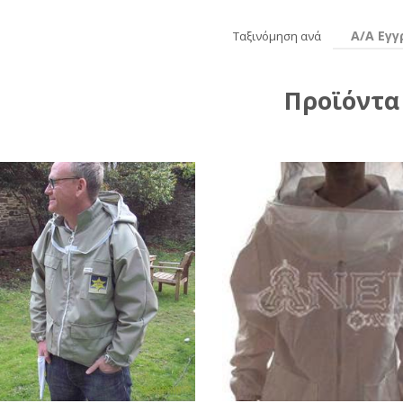
Α/Α Εγ
Ταξινόμηση ανά
Προϊόντα