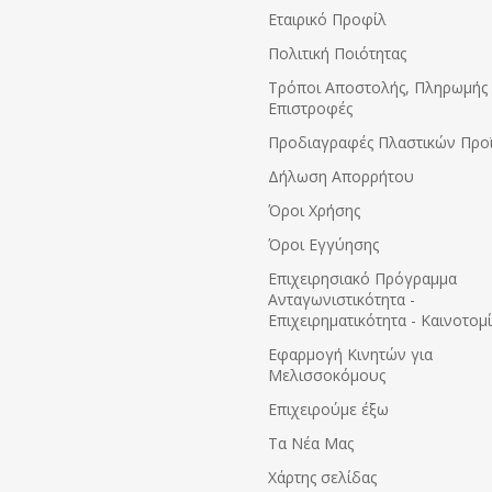
unzipped and thrown back to rest
Εταιρικό Προφίλ
 shoulders – ideal when driving
Πολιτική Ποιότητας
iary to apiary
mes off completely for easy
Τρόποι Αποστολής, Πληρωμής 
ing (hood is hand-wash and line-
Επιστροφές
y)
Προδιαγραφές Πλαστικών Προ
lasting:
 lifespan of a Sherriff Honey
Δήλωση Απορρήτου
in excess of 15 years
™
warranty on all zips
Όροι Χρήσης
trength stitching
Όροι Εγγύησης
r a complete repair and re-veil
 to keep your jacket going even
Eπιχειρησιακό Πρόγραμμα
Ανταγωνιστικότητα -
 keep your swing ticket with
Επιχειρηματικότητα - Καινοτομ
ue garment number and size
Εφαρμογή Κινητών για
ture use.
Μελισσοκόμους
ms to: CE BS EN ISO 13688:2015
Επιχειρούμε έξω
Τα Νέα Μας
Χάρτης σελίδας