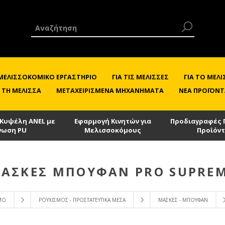
 ΜΕΛΙΣΣΟΚΟΜΙΚΌ ΕΡΓΑΣΤΉΡΙΟ
ΓΙΑ ΤΙΣ ΜΈΛΙΣΣΕΣ
ΓΙΑ ΤΟ ΜΕ
 ΤΗ ΜΈΛΙΣΣΑ
ΜΕΤΑΧΕΙΡΙΣΜΈΝΑ ΜΗΧΑΝΉΜΑΤΑ
ΝΈΑ ΠΡΟΪΌΝΤ
 Κυψέλη ANEL με
Εφαρμογή Κινητών για
Προδιαγραφές 
νωση PU
Μελισσοκόμους
Προϊόν
ΆΣΚΕΣ ΜΠΟΥΦΆΝ PRO SUPRE
ΜΟ
ΡΟΥΧΙΣΜΌΣ - ΠΡΟΣΤΑΤΕΥΤΙΚΆ ΜΈΣΑ
ΜΆΣΚΕΣ - ΜΠΟΥΦΆΝ