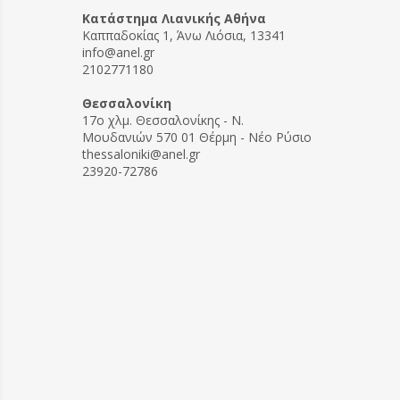
Can be 
Kατάστημα Λιανικής Αθήνα
on your
Καππαδοκίας 1, Άνω Λιόσια, 13341
from ap
info@anel.gr
Hood co
2102771180
launder
dry onl
Θεσσαλονίκη
Long-
17ο χλμ. Θεσσαλονίκης - Ν.
Average
Μουδανιών 570 01 Θέρμη - Νέο Ρύσιο
Rustler
thessaloniki@anel.gr
5-year 
23920-72786
Extra s
We offe
service
longer
Please
a uniq
for fu
Confor