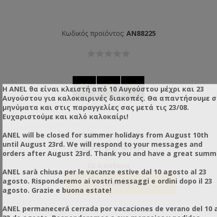
Κωδικός προϊόντος:
AN88225
Η ANEL θα είναι κλειστή από 10 Αυγούστου μέχρι και 23
Αυγούστου για καλοκαιρινές διακοπές. Θα απαντήσουμε 
μηνύματα και στις παραγγελίες σας μετά τις 23/08.
Ευχαριστούμε και καλό καλοκαίρι!
€0,40 χωρίς ΦΠΑ
ANEL will be closed for summer holidays from August 10th
until August 23rd. We will respond to your messages and
€0,50 με ΦΠΑ
orders after August 23rd. Thank you and have a great summ
Σε Απόθεμα
ANEL sarà chiusa per le vacanze estive dal 10 agosto al 23
agosto. Risponderemo ai vostri messaggi e ordini dopo il 23
agosto. Grazie e buona estate!
ANEL permanecerá cerrada por vacaciones de verano del 10 a