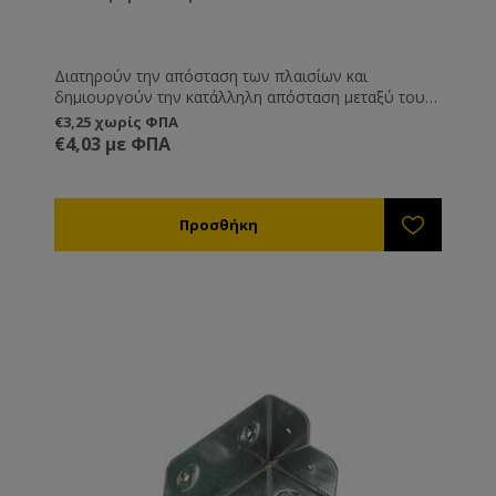
Διατηρούν την απόσταση των πλαισίων και
δημιουργούν την κατάλληλη απόσταση μεταξύ τους,
ώστε η κυψέλη να χωράει 9 πλαίσια αντί για 10.
€3,25 χωρίς ΦΠΑ
Επίσης συγκρατούν τα πλαίσια κατά τη μεταφορά
€4,03 με ΦΠΑ
χωρίς να χρειάζεται να καρφώνετε το τελευταίο
πλαίσιο.