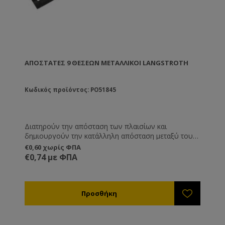
ΑΠΟΣΤΆΤΕΣ 9 ΘΈΣΕΩΝ ΜΕΤΑΛΛΙΚΟΊ LANGSTROTH
Κωδικός προϊόντος: PO51845
Διατηρούν την απόσταση των πλαισίων και
δημιουργούν την κατάλληλη απόσταση μεταξύ τους,
ώστε η κυψέλη να χωράει 9 πλαίσια αντί για 10.
€0,60 χωρίς ΦΠΑ
Επίσης συγκρατούν τα πλαίσια κατά τη μεταφορά
€0,74 με ΦΠΑ
χωρίς να χρειάζεται να καρφώνετε το τελευταίο
πλαίσιο.