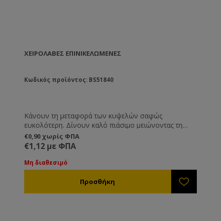
ΧΕΙΡΟΛΑΒΈΣ ΕΠΙΝΙΚΕΛΩΜΈΝΕΣ
Κωδικός προϊόντος: BS51840
Κάνουν τη μεταφορά των κυψελών σαφώς
ευκολότερη. Δίνουν καλό πιάσιμο μειώνοντας τη
μυϊκή δύναμη και βελτιώνοντας τη στάση του
€0,90 χωρίς ΦΠΑ
ανθρώπινου σώματος κατά τη μεταφορά των
€1,12 με ΦΠΑ
κυψελών. Τα χερούλια κατεβαίνουν μόνα τους σε
κάθετη με την κυψέλη θέση για να διευκολύνουν
Μη διαθεσιμό
στο φόρτωμα των κυψελών και να μειώνουν τον
απαιτούμενο όγκο. Τοποθετούνται αντικριστά στην
κυψέλη ή διαγώνια.