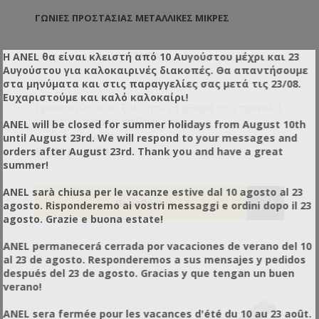
ΓΩΝΊΕΣ ΠΡΟΣΤΑΣΊΑΣ ΜΕΤΑΛΛΙΚΈΣ ΜΙΚΡΕΣ
Η ANEL θα είναι κλειστή από 10 Αυγούστου μέχρι και 23
Κωδικός προϊόντος: PZ51703
Αυγούστου για καλοκαιρινές διακοπές. Θα απαντήσουμε
στα μηνύματα και στις παραγγελίες σας μετά τις 23/08.
Ευχαριστούμε και καλό καλοκαίρι!
Προστατεύουν το ξύλο από τη φθορά που προκαλεί
το ξέστρο κατά τις επιθεωρήσεις.
ANEL will be closed for summer holidays from August 10th
until August 23rd. We will respond to your messages and
€0,23 χωρίς ΦΠΑ
€0,29 με ΦΠΑ
orders after August 23rd. Thank you and have a great
summer!
ANEL sarà chiusa per le vacanze estive dal 10 agosto al 23
agosto. Risponderemo ai vostri messaggi e ordini dopo il 23
agosto. Grazie e buona estate!
ANEL permanecerá cerrada por vacaciones de verano del 10
al 23 de agosto. Responderemos a sus mensajes y pedidos
después del 23 de agosto. Gracias y que tengan un buen
verano!
ANEL sera fermée pour les vacances d'été du 10 au 23 août.