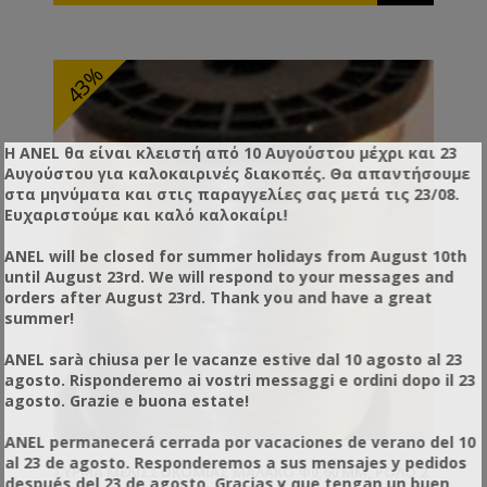
43%
Η ANEL θα είναι κλειστή από 10 Αυγούστου μέχρι και 23
Αυγούστου για καλοκαιρινές διακοπές. Θα απαντήσουμε
στα μηνύματα και στις παραγγελίες σας μετά τις 23/08.
Ευχαριστούμε και καλό καλοκαίρι!
ANEL will be closed for summer holidays from August 10th
until August 23rd. We will respond to your messages and
orders after August 23rd. Thank you and have a great
summer!
ANEL sarà chiusa per le vacanze estive dal 10 agosto al 23
agosto. Risponderemo ai vostri messaggi e ordini dopo il 23
agosto. Grazie e buona estate!
ANEL permanecerá cerrada por vacaciones de verano del 10
al 23 de agosto. Responderemos a sus mensajes y pedidos
ΣΎΡΜΑ ΜΕΛΙΣΣΟΚΟΜΊΑΣ ΜΑΛΑΚΌ Φ0,60 MM, ΡΟΛΌ 2
después del 23 de agosto. Gracias y que tengan un buen