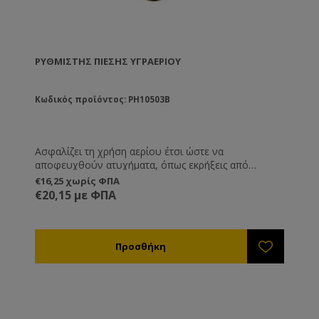
ΡΥΘΜΙΣΤΉΣ ΠΊΕΣΗΣ ΥΓΡΑΕΡΊΟΥ
Κωδικός προϊόντος: PH10503B
Ασφαλίζει τη χρήση αερίου έτσι ώστε να
αποφευχθούν ατυχήματα, όπως εκρήξεις από
αναρρόφηση φλόγας. Υψηλής πίεσης 1-3 bar.
€16,25 χωρίς ΦΠΑ
Απαραίτητος για τη σωστή χρήση της πυροσφραγίδας
€20,15 με ΦΠΑ
υγραερίου ANEL.