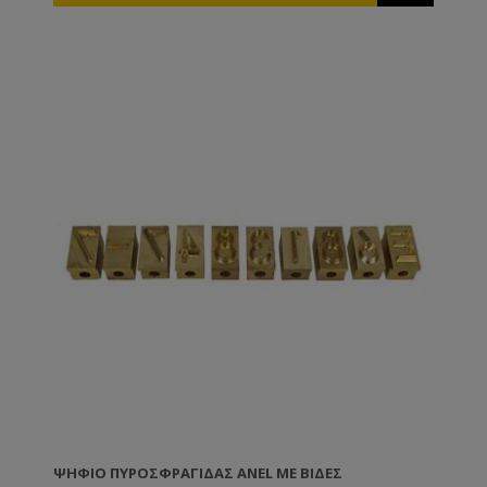
επιφάνεια στο σύρμα η οποία θα προκαλέσει
τέντωμα του σύρματος. Δε χρειάζεται να τεντώσετε
ιδιαίτερα. TIP: Το σύρμα είναι αρκετά τεντωμένο όταν
μπορούμε να ακούσουμε τον ήχο κιθάρας
χτυπώντας το ελαφριά με το δάχτυλό μας.
ΨΗΦΊΟ ΠΥΡΟΣΦΡΑΓΊΔΑΣ ANEL ΜΕ BΊΔΕΣ