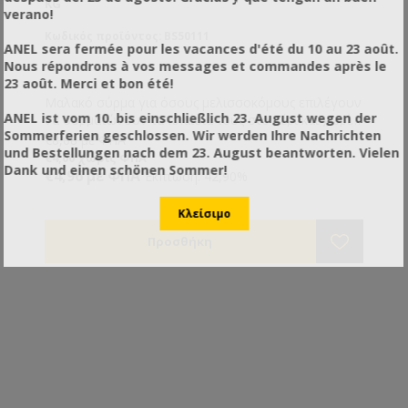
KG
verano!
Κωδικός προϊόντος: BS50111
ANEL sera fermée pour les vacances d'été du 10 au 23 août.
Nous répondrons à vos messages et commandes après le
23 août. Merci et bon été!
Μαλακό σύρμα για όσους μελισσοκόμους επιλέγουν
ANEL ist vom 10. bis einschließlich 23. August wegen der
να συρματώνουν τα πλαίσιά τους στο χέρι και χωρίς
Sommerferien geschlossen. Wir werden Ihre Nachrichten
τη χρήση συσκευής συρμάτωσης.
€8,68 με ΦΠΑ
und Bestellungen nach dem 23. August beantworten. Vielen
€4,00 χωρίς ΦΠΑ
Dank und einen schönen Sommer!
€4,96 με ΦΠΑ
Έκπτωση: 42,90%