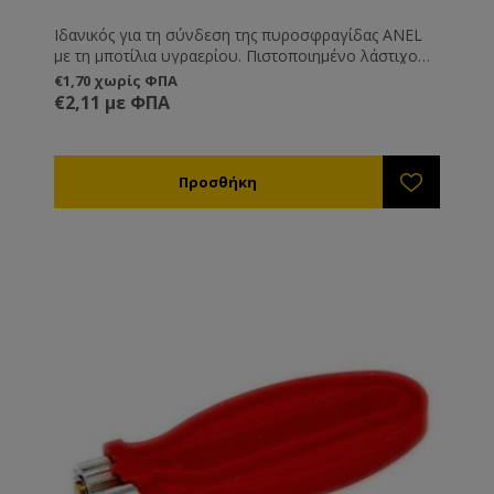
Ιδανικός για τη σύνδεση της πυροσφραγίδας ANEL
με τη μποτίλια υγραερίου. Πιστοποιημένο λάστιχο
τροφοδοσίας υγραερίου. Η χρήση εύφλεκτων
€1,70 χωρίς ΦΠΑ
αερίων απαιτεί τα σωστά εργαλεία.
€2,11 με ΦΠΑ