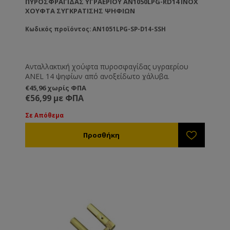
ΠΥΡΟΣΦΡΑΓΊΔΑΣ ΥΓΡΑΕΡΊΟΥ AN1050LPG-RD14 INOX
ΧΟΎΦΤΑ ΣΥΓΚΡΆΤΙΣΗΣ ΨΗΦΊΩΝ
Κωδικός προϊόντος: AN1051LPG-SP-D14-SSH
Ανταλλακτική χούφτα πυροσφαγίδας υγραερίου
ANEL 14 ψηφίων από ανοξείδωτο χάλυβα.
€45,96 χωρίς ΦΠΑ
€56,99 με ΦΠΑ
Σε Απόθεμα