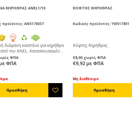
ΝΑ ΚΗΡΉΘΡΑΣ ANEL1/10
ΚΌΦΤΗΣ ΚΗΡΉΘΡΑΣ
ς προϊόντος: AN51780ST
Κωδικός προϊόντος: YW517801
κή διάφανη κασετίνα για κηρήθρα
Κόφτης Κηρήθρας
ι από την ANEL. Κατασκευασμένη
ική ασφάλεια διάρρηξης που
χωρίς ΦΠΑ
€8,00 χωρίς ΦΠΑ
αι στον πελάτη την αγνότητα του
 με ΦΠΑ
€9,92 με ΦΠΑ
ος. Χωράει το 1/10 της κηρήθρας
gstroth πλαισίων σας. Για
 παραγγελία υπάρχει η
θεμα
Μη διαθέσιμο
ητα ειδικής παραγγελίας με
νη την επωνυμία σας στο καπάκι.
ευασμένη από πλαστικό
ηλο για τρόφιμα.