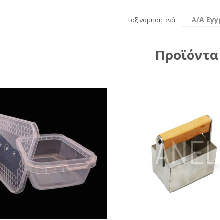
Α/Α Εγ
Ταξινόμηση ανά
Προϊόντα