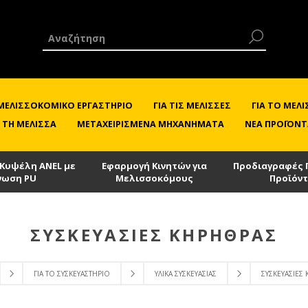
 ΜΕΛΙΣΣΟΚΟΜΙΚΌ ΕΡΓΑΣΤΉΡΙΟ
ΓΙΑ ΤΙΣ ΜΈΛΙΣΣΕΣ
ΓΙΑ ΤΟ ΜΕ
 ΤΗ ΜΈΛΙΣΣΑ
ΜΕΤΑΧΕΙΡΙΣΜΈΝΑ ΜΗΧΑΝΉΜΑΤΑ
ΝΈΑ ΠΡΟΪΌΝΤ
 Κυψέλη ANEL με
Εφαρμογή Κινητών για
Προδιαγραφές 
νωση PU
Μελισσοκόμους
Προϊόν
ΣΥΣΚΕΥΑΣΊΕΣ ΚΗΡΉΘΡΑΣ
ΓΙΑ ΤΟ ΣΥΣΚΕΥΑΣΤΉΡΙΟ
ΥΛΙΚΆ ΣΥΣΚΕΥΑΣΊΑΣ
ΣΥΣΚΕΥΑΣΊΕΣ