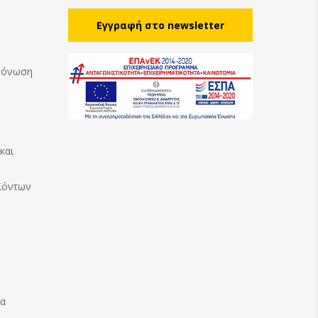
Eγγραφή στο newsletter
Μόνωση
και
ϊόντων
ία