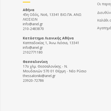
Οι παρα
Αθήνα
Διευθύν
45η Οδός, Νο6, 13341 ΒΙΟ.ΠΑ. ΑΝΩ
ΛΙΟΣΙΩΝ
Καλάθι 
info@anel.gr
Αγαπημ
210-2483870
Kατάστημα Λιανικής Αθήνα
Καππαδοκίας 1, Άνω Λιόσια, 13341
info@anel.gr
2102771180
Θεσσαλονίκη
17ο χλμ. Θεσσαλονίκης - Ν.
Μουδανιών 570 01 Θέρμη - Νέο Ρύσιο
thessaloniki@anel.gr
23920-72786