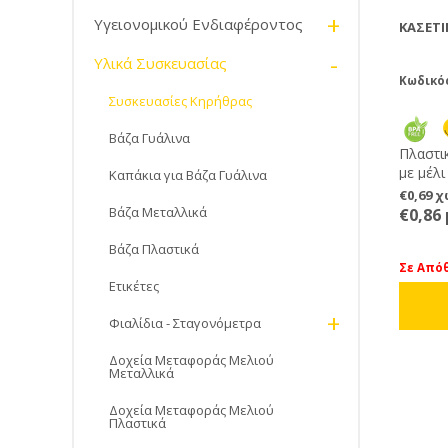
+
Υγειονομικού Ενδιαφέροντος
ΚΑΣΕΤΊ
-
Υλικά Συσκευασίας
Κωδικό
Συσκευασίες Κηρήθρας
Βάζα Γυάλινα
Πλαστι
με μέλ
Καπάκια για Βάζα Γυάλινα
με ειδ
€0,69 
εγγυάτ
Βάζα Μεταλλικά
€0,86
προϊόντ
των Lan
Βάζα Πλαστικά
μεγάλη
Σε Από
δυνατότ
Ετικέτες
τυπωμέ
+
Φιαλίδια - Σταγονόμετρα
Κατασκ
κατάλλ
Δοχεία Μεταφοράς Μελιού
Μεταλλικά
Δοχεία Μεταφοράς Μελιού
Πλαστικά