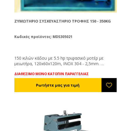
ΖΥΜΩΤΉΡΙΟ ΣΥΣΚΕΥΑΣΤΉΡΙΟ ΤΡΟΦΉΣ 150 - 350KG
Κωδικός προϊόντος: MDS305021
150 κιλών κάδου με 5.5 hp τριφασικό μοτέρ με
μειωτήρα, 120x60x120m, INOX 304 - 2,5mm.
350 κιλών κάδου με 12 hp τριφασικό μοτέρ με
ΔΙΑΘΕΣΙΜΟ ΜΟΝΟ ΚΑΤΟΠΙΝ ΠΑΡΑΓΓΕΛΙΑΣ
μειωτήρα, 136x65x135cm, INOX 304 - 2,5mm.
Υπάρχει δυνατότητα να κατασκευαστούν και τα δύο
μοντέλα με ενσωματωμένο τριβείο ζάχαρης.