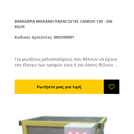
ΒΑΝΙΛΙΈΡΑ ΜΗΧΑΝΉ ΠΑΡΑΓΩΓΉΣ CANDIO 120 - 350
KG/H
Κωδικός προϊόντος: MDS300801
Για μεγάλους μελισσοκόμους που θέλουν να έχουν
τον έλεγχο των τροφών τους ή για όσους θέλουν να
ασχοληθούν επαγγελματικά με την παρασκευή
μελισσοτρόφων. Το μήκος της βανιλιέρας καθορίζει
και την παραγόμενη ποσότητα.
120 κιλά την ώρα με ηλεκτροκινητήρα τριφασικό 3 hp
180 κιλά την ώρα με ηλεκτροκινητήρα τριφασικό 4 hp
250 κιλά την ώρα με ηλεκτροκινητήρα τριφασικό 7,5
hp
350 κιλά την ώρα με ηλεκτροκινητήρα τριφασικό 10
hp