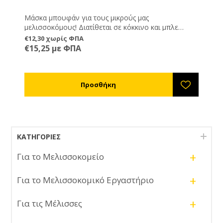
Μάσκα μπουφάν για τους μικρούς μας
μελισσοκόμους! Διατίθεται σε κόκκινο και μπλε
χρώμα. Διαθέτει μία μεγάλη τσέπη στο ύψος της
€12,30 χωρίς ΦΠΑ
κοιλιάς.
€15,25 με ΦΠΑ
ΚΑΤΗΓΟΡΊΕΣ
+
Για το Μελισσοκομείο
+
Για το Μελισσοκομικό Εργαστήριο
+
Για τις Μέλισσες