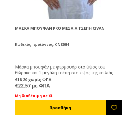
ΜΆΣΚΑ ΜΠΟΥΦΆΝ PRO ΜΕΣΑΊΑ ΤΣΈΠΗ CIVAN
Κωδικός προϊόντος: CN8004
Μάσκα μπουφάν με φερμουάρ στο ύψος του
θώρακα και 1 μεγάλη τσέπη στο ύψος της κοιλιάς.
Διατίθεται σε μεγέθη M, L XL και XXL.
€18,20 χωρίς ΦΠΑ
€22,57 με ΦΠΑ
Μη διαθέσιμη σε XL