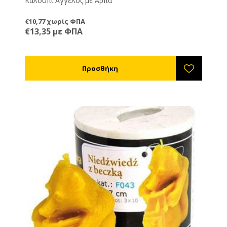
Καλούπι Άγγελος με Άρπα
€10,77 χωρίς ΦΠΑ
€13,35 με ΦΠΑ