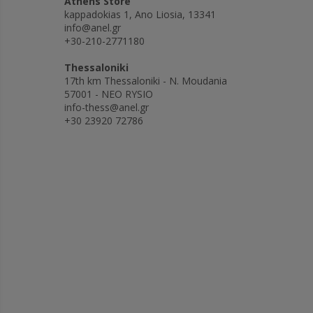
Athens Store
kappadokias 1, Ano Liosia, 13341
info@anel.gr
+30-210-2771180
Thessaloniki
17th km Thessaloniki - N. Moudania
57001 - NEO RYSIO
info-thess@anel.gr
+30 23920 72786