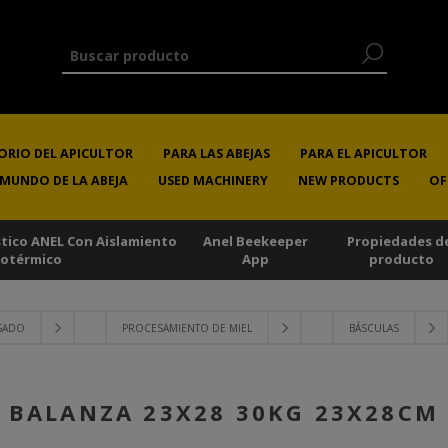
ORIO DEL APICULTOR
PARA LAS ABEJAS
PARA EL APICULTOR
 MUNDO DE LA ABEJA
USED MACHINERY
NEW PRODUCTS
OF
stico ANEL Con Aislamiento
Anel Beekeeper
Propiedades d
sotérmico
App
producto
ASADO
PROCESAMIENTO DE MIEL
BÁSCULAS
BALANZA 23X28 30KG 23X28CM