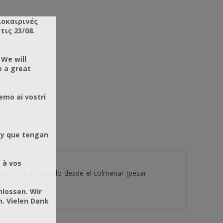
λοκαιρινές
ις 23/08.
 We will
e a great
emo ai vostri
 y que tengan
 à vos
 usan muy a menudo desde el colmenar (pesar
hlossen. Wir
. Vielen Dank