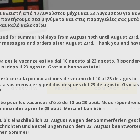
ι κλειστή από 10 Αυγούστου μέχρι και 23 Αυγούστου για κα
απαντήσουμε στα μηνύματα και στις παραγγελίες σας μετά τ
και καλό καλοκαίρι!
osed for summer holidays from August 10th until August 23rd.
r messages and orders after August 23rd. Thank you and hav
a per le vacanze estive dal 10 agosto al 23 agosto. Risponder
ni dopo il 23 agosto. Grazie e buona estate!
rá cerrada por vacaciones de verano del 10 al 23 de agosto.
a sus mensajes y pedidos después del 23 de agosto. Gracias
OVERVIEW
REVIEWS
CONTACT US
!
ée pour les vacances d'été du 10 au 23 août. Nous répondrons
mmandes après le 23 août. Merci et bon été!
os no sólo para los apicultores sino también los envasadores. Se
ferias.
0. bis einschließlich 23. August wegen der Sommerferien gesc
chrichten und Bestellungen nach dem 23. August beantworten
önen Sommer!