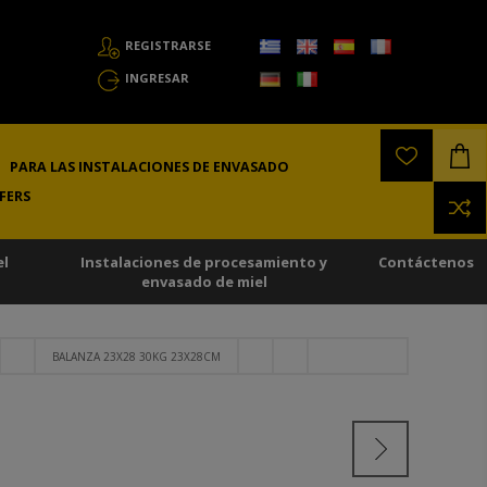
REGISTRARSE
INGRESAR
PARA LAS INSTALACIONES DE ENVASADO
FERS
el
Instalaciones de procesamiento y
Contáctenos
envasado de miel
BALANZA 23X28 30KG 23X28CM