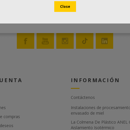
CUENTA
INFORMACIÓN
Contáctenos
nes
Instalaciones de procesamient
envasado de miel
de compras
La Colmena De Plástico ANEL
 deseos
Aislamiento Isotérmico