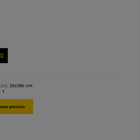
lo):
23x28x cm
:
1
ara precios