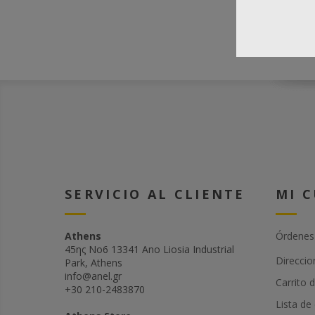
SERVICIO AL CLIENTE
MI 
Athens
Órdenes
45ης Νο6 13341 Ano Liosia Industrial
Direccio
Park, Athens
info@anel.gr
Carrito 
+30 210-2483870
Lista de