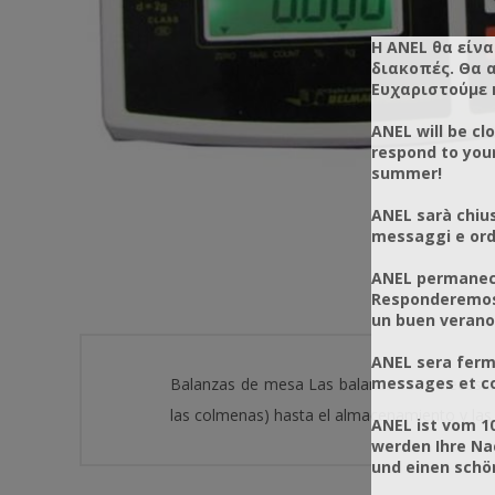
Η ANEL θα είνα
διακοπές. Θα 
Ευχαριστούμε 
ANEL will be cl
respond to you
summer!
ANEL sarà chius
messaggi e ordi
ANEL permanece
Responderemos 
un buen verano
ANEL sera ferm
messages et co
Balanzas de mesa Las balanzas son necesari
las colmenas) hasta el almacenamiento y las 
ANEL ist vom 1
werden Ihre Na
und einen sch