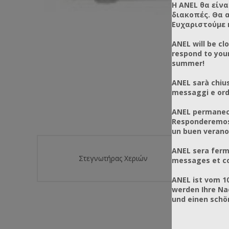
Η ANEL θα είνα
διακοπές. Θα 
Ευχαριστούμε 
ANEL will be cl
respond to you
summer!
ANEL sarà chius
messaggi e ordi
ANEL permanece
Responderemos 
un buen verano
ANEL sera ferm
Στεγνωτήρας Χεριών
messages et co
ANEL ist vom 1
werden Ihre Na
und einen sch