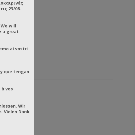
λοκαιρινές
ις 23/08.
 We will
e a great
emo ai vostri
 y que tengan
 à vos
hlossen. Wir
. Vielen Dank