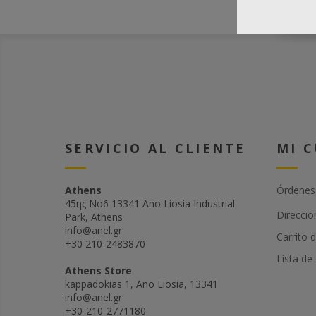
SERVICIO AL CLIENTE
MI 
Athens
Órdenes
45ης Νο6 13341 Ano Liosia Industrial
Direccio
Park, Athens
info@anel.gr
Carrito 
+30 210-2483870
Lista de
Athens Store
kappadokias 1, Ano Liosia, 13341
info@anel.gr
+30-210-2771180