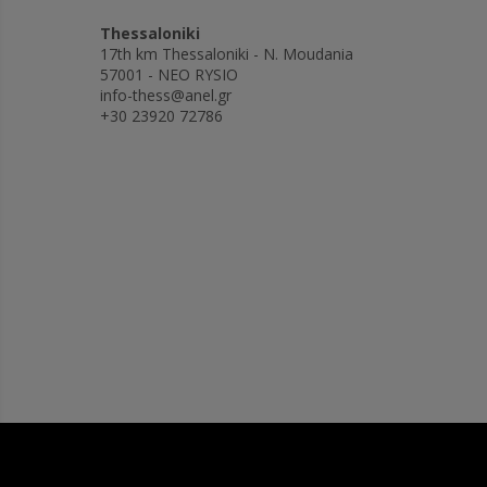
Thessaloniki
17th km Thessaloniki - N. Moudania
57001 - NEO RYSIO
info-thess@anel.gr
+30 23920 72786