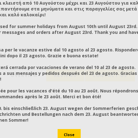
ι κλειστή από 10 Αυγούστου μέχρι και 23 Αυγούστου για κα
απαντήσουμε στα μηνύματα και στις παραγγελίες σας μετά τ
και καλό καλοκαίρι!
osed for summer holidays from August 10th until August 23rd.
r messages and orders after August 23rd. Thank you and hav
a per le vacanze estive dal 10 agosto al 23 agosto. Risponder
ni dopo il 23 agosto. Grazie e buona estate!
rá cerrada por vacaciones de verano del 10 al 23 de agosto.
a sus mensajes y pedidos después del 23 de agosto. Gracias
OVERVIEW
REVIEWS
CONTACT US
!
ée pour les vacances d'été du 10 au 23 août. Nous répondrons
mmandes après le 23 août. Merci et bon été!
0. bis einschließlich 23. August wegen der Sommerferien gesc
chrichten und Bestellungen nach dem 23. August beantworten
önen Sommer!