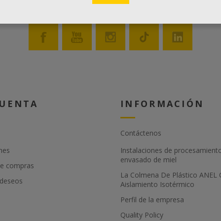
CUENTA
INFORMACIÓN
Contáctenos
nes
Instalaciones de procesamient
envasado de miel
de compras
La Colmena De Plástico ANEL
 deseos
Aislamiento Isotérmico
Perfil de la empresa
Quality Policy