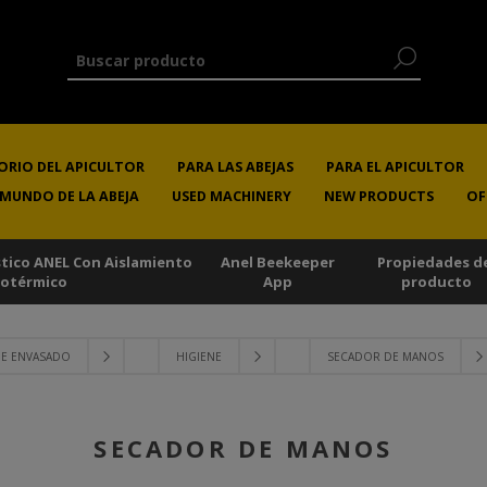
ORIO DEL APICULTOR
PARA LAS ABEJAS
PARA EL APICULTOR
 MUNDO DE LA ABEJA
USED MACHINERY
NEW PRODUCTS
OF
stico ANEL Con Aislamiento
Anel Beekeeper
Propiedades d
sotérmico
App
producto
DE ENVASADO
HIGIENE
SECADOR DE MANOS
SECADOR DE MANOS