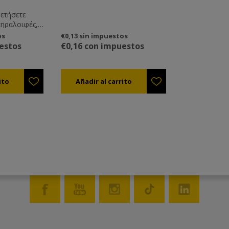
θετήσετε
κηραλοιφές,
 ή για
os
€0,13 sin impuestos
 χρήση εσείς
estos
€0,16 con impuestos