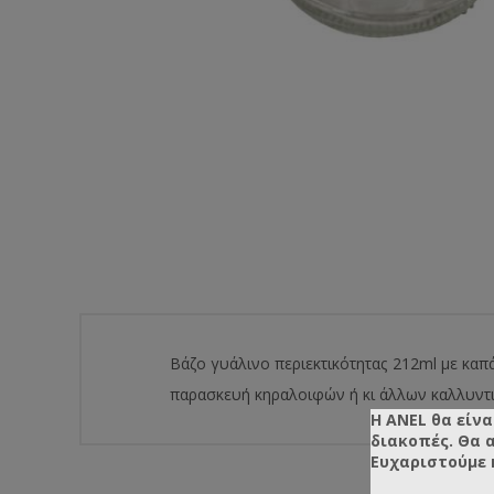
Βάζο γυάλινο περιεκτικότητας 212ml με καπά
παρασκευή κηραλοιφών ή κι άλλων καλλυντ
Η ANEL θα είνα
διακοπές. Θα 
Ευχαριστούμε 