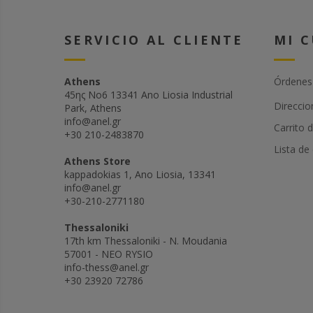
SERVICIO AL CLIENTE
MI 
Athens
Órdenes
45ης Νο6 13341 Ano Liosia Industrial
Direccio
Park, Athens
info@anel.gr
Carrito 
+30 210-2483870
Lista de
Athens Store
kappadokias 1, Ano Liosia, 13341
info@anel.gr
+30-210-2771180
Thessaloniki
17th km Thessaloniki - N. Moudania
57001 - NEO RYSIO
info-thess@anel.gr
+30 23920 72786