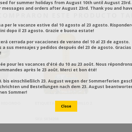
osed for summer holidays from August 10th until August 23rd.
r messages and orders after August 23rd. Thank you and hav
E COMPRARON ESTE PRODUCTO T
a per le vacanze estive dal 10 agosto al 23 agosto. Risponder
ni dopo il 23 agosto. Grazie e buona estate!
rá cerrada por vacaciones de verano del 10 al 23 de agosto.
a sus mensajes y pedidos después del 23 de agosto. Gracias
!
ée pour les vacances d'été du 10 au 23 août. Nous répondrons
mmandes après le 23 août. Merci et bon été!
0. bis einschließlich 23. August wegen der Sommerferien gesc
chrichten und Bestellungen nach dem 23. August beantworten
önen Sommer!
L REDONDO
ETIQUETA MIEL DE TOMILLO 2
SKU: SK56208