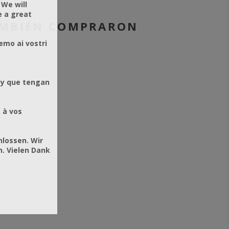
 We will
e a great
AMBIÉN COMPRARON
emo ai vostri
 y que tengan
 à vos
hlossen. Wir
. Vielen Dank