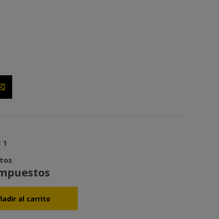
:
1
stos
impuestos