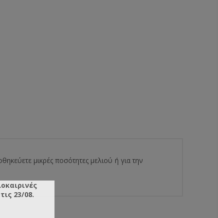
οθηκεύετε μικρές ποσότητες μελιού ή για την
λοκαιρινές
ις 23/08.