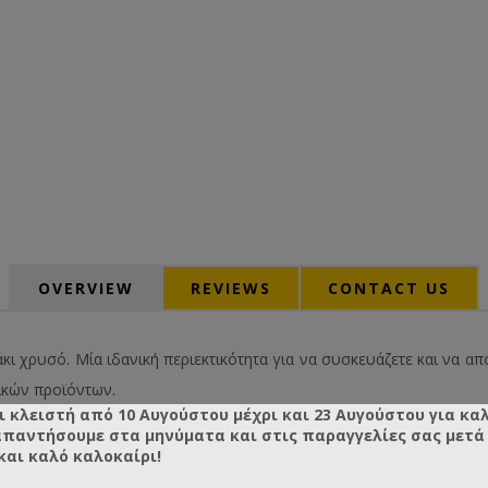
OVERVIEW
REVIEWS
CONTACT US
κι χρυσό. Μία ιδανική περιεκτικότητα για να συσκευάζετε και να απ
ικών προϊόντων.
ι κλειστή από 10 Αυγούστου μέχρι και 23 Αυγούστου για κα
απαντήσουμε στα μηνύματα και στις παραγγελίες σας μετά τ
και καλό καλοκαίρι!