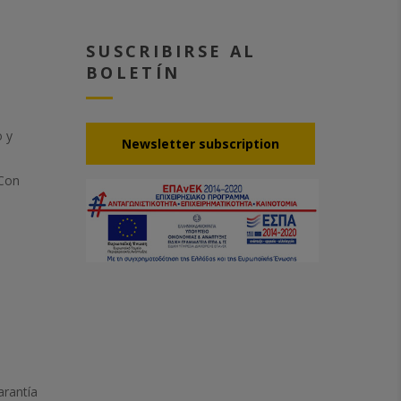
SUSCRIBIRSE AL
BOLETÍN
o y
Νewsletter subscription
 Con
arantía