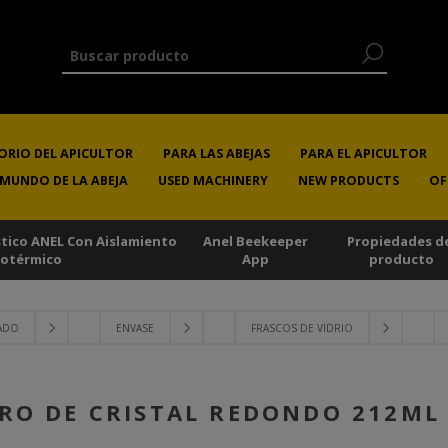
ORIO DEL APICULTOR
PARA LAS ABEJAS
PARA EL APICULTOR
 MUNDO DE LA ABEJA
USED MACHINERY
NEW PRODUCTS
OF
stico ANEL Con Aislamiento
Anel Beekeeper
Propiedades d
sotérmico
App
producto
SADO
ENVASE
FRASCOS DE VIDRIO
RO DE CRISTAL REDONDO 212ML