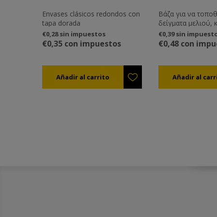
Envases clásicos redondos con
Βάζα για να τοπο
tapa dorada
δείγματα μελιού, 
καλλυντικές κρέμες
€0,28 sin impuestos
€0,39 sin impuest
οποιαδήποτε άλλη
€0,35 con impuestos
€0,48 con impu
επιθυμείτε.