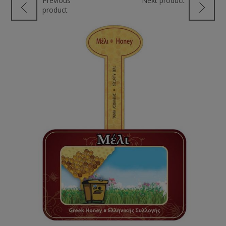
Previous
Next product
product