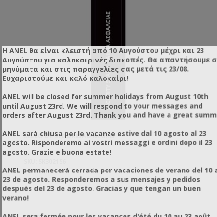
Η ANEL θα είναι κλειστή από 10 Αυγούστου μέχρι και 23
Αυγούστου για καλοκαιρινές διακοπές. Θα απαντήσουμε 
μηνύματα και στις παραγγελίες σας μετά τις 23/08.
Ευχαριστούμε και καλό καλοκαίρι!
ANEL will be closed for summer holidays from August 10th
until August 23rd. We will respond to your messages and
orders after August 23rd. Thank you and have a great summ
ANEL sarà chiusa per le vacanze estive dal 10 agosto al 23
SELLO DE SEGURIDAD NEGRO
agosto. Risponderemo ai vostri messaggi e ordini dopo il 23
agosto. Grazie e buona estate!
SKU: SK302156
ANEL permanecerá cerrada por vacaciones de verano del 10 a
23 de agosto. Responderemos a sus mensajes y pedidos
después del 23 de agosto. Gracias y que tengan un buen
verano!
ANEL sera fermée pour les vacances d'été du 10 au 23 août.