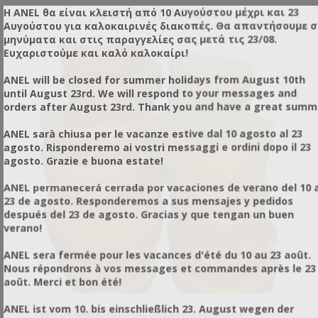
COMPRARON
Η ANEL θα είναι κλειστή από 10 Αυγούστου μέχρι και 23
Αυγούστου για καλοκαιρινές διακοπές. Θα απαντήσουμε 
μηνύματα και στις παραγγελίες σας μετά τις 23/08.
Ευχαριστούμε και καλό καλοκαίρι!
ANEL will be closed for summer holidays from August 10th
until August 23rd. We will respond to your messages and
orders after August 23rd. Thank you and have a great summ
ANEL sarà chiusa per le vacanze estive dal 10 agosto al 23
agosto. Risponderemo ai vostri messaggi e ordini dopo il 23
agosto. Grazie e buona estate!
ANEL permanecerá cerrada por vacaciones de verano del 10 a
23 de agosto. Responderemos a sus mensajes y pedidos
después del 23 de agosto. Gracias y que tengan un buen
verano!
ANEL sera fermée pour les vacances d'été du 10 au 23 août.
Nous répondrons à vos messages et commandes après le 23
août. Merci et bon été!
ANEL ist vom 10. bis einschließlich 23. August wegen der
CERA DE ABEJA NATURAL DE LAS MATERIAS DE