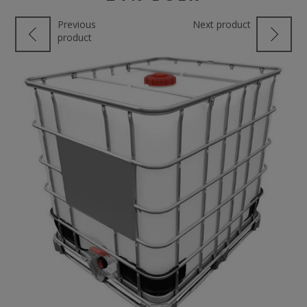
Previous
Next product
product