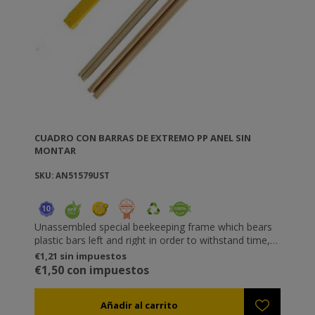
CUADRO CON BARRAS DE EXTREMO PP ANEL SIN
MONTAR
SKU: AN51579UST
Unassembled special beekeeping frame which bears
plastic bars left and right in order to withstand time,
rough use and high speeds in the honey extractor.
€1,21 sin impuestos
WARNING: it is suitable only for the insertion of
€1,50 con impuestos
plastic honeycomb foundations. The wooden laths on
the top and bottom have openings where the plastic
foundation is inserted just by pushing it with the hand.