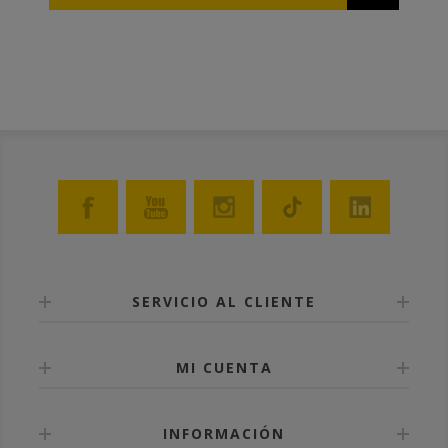
So forget about applying wire on your frames! Buy
the plastic foundations and the frames ready from
ANEL or build them yourself if you have the proper
tools.
SERVICIO AL CLIENTE
MI CUENTA
INFORMACIÓN