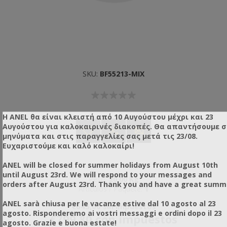
SKU:
BF55213-MIX
Η ANEL θα είναι κλειστή από 10 Αυγούστου μέχρι και 23
Αυγούστου για καλοκαιρινές διακοπές. Θα απαντήσουμε 
μηνύματα και στις παραγγελίες σας μετά τις 23/08.
Ευχαριστούμε και καλό καλοκαίρι!
ANEL will be closed for summer holidays from August 10th
until August 23rd. We will respond to your messages and
Peso:
20,00 Kg
orders after August 23rd. Thank you and have a great summ
Artículos / Paquete:
1
ANEL sarà chiusa per le vacanze estive dal 10 agosto al 23
€645,00 sin impuestos
agosto. Risponderemo ai vostri messaggi e ordini dopo il 23
€799,80 con impuestos
agosto. Grazie e buona estate!