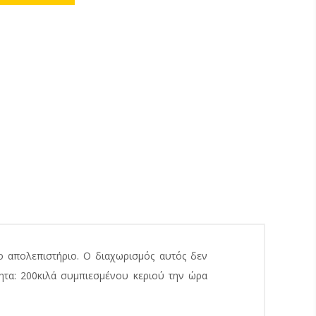
ο απολεπιστήριο. Ο διαχωρισμός αυτός δεν
τητα: 200κιλά συμπιεσμένου κεριού την ώρα