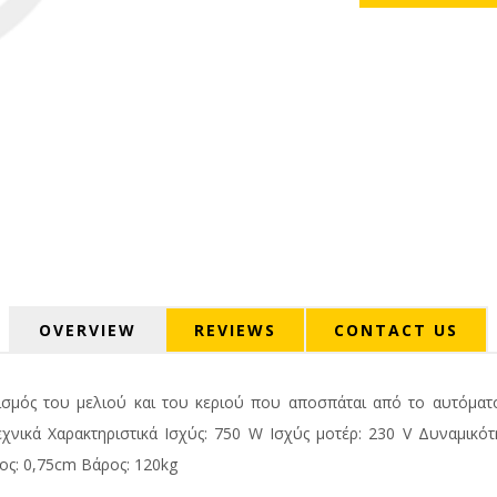
OVERVIEW
REVIEWS
CONTACT US
ισμός του μελιού και του κεριού που αποσπάται από το αυτόματ
εχνικά Χαρακτηριστικά Ισχύς: 750 W Ισχύς μοτέρ: 230 V Δυναμικό
ος: 0,75cm Βάρος: 120kg