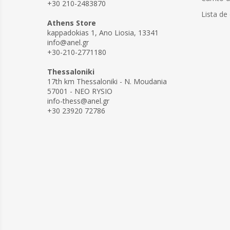
+30 210-2483870
Lista de
Athens Store
kappadokias 1, Ano Liosia, 13341
info@anel.gr
+30-210-2771180
Thessaloniki
17th km Thessaloniki - N. Moudania
57001 - NEO RYSIO
info-thess@anel.gr
+30 23920 72786