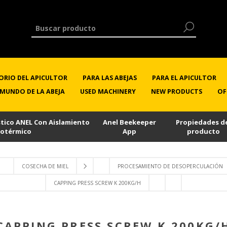
ORIO DEL APICULTOR
PARA LAS ABEJAS
PARA EL APICULTOR
 MUNDO DE LA ABEJA
USED MACHINERY
NEW PRODUCTS
OF
stico ANEL Con Aislamiento
Anel Beekeeper
Propiedades d
sotérmico
App
producto
COSECHA DE MIEL
PROCESAMIENTO DE DESOPERCULACIÓN
CAPPING PRESS SCREW K 200KG/H
CAPPING PRESS SCREW K 200KG/