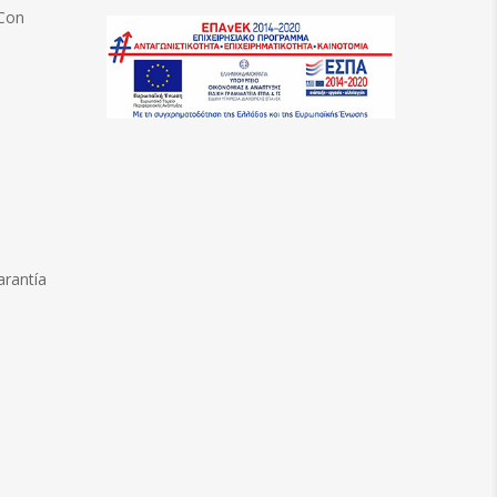
 Con
arantía