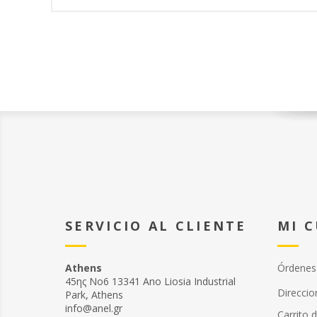
SERVICIO AL CLIENTE
MI 
Athens
Órdenes
45ης Νο6 13341 Ano Liosia Industrial
Direccio
Park, Athens
info@anel.gr
Carrito 