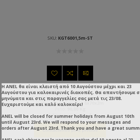
SKU:
KGT6001,5m-ST
Η ANEL θα είναι κλειστή από 10 Αυγούστου μέχρι και 23
Αυγούστου για καλοκαιρινές διακοπές. Θα απαντήσουμε 
μηνύματα και στις παραγγελίες σας μετά τις 23/08.
Dimensiones (Artículo):
6x70x2m
Ευχαριστούμε και καλό καλοκαίρι!
Peso:
90,00 Kg
Artículos / Paquete:
1
ANEL will be closed for summer holidays from August 10th
until August 23rd. We will respond to your messages and
orders after August 23rd. Thank you and have a great summ
Contáctenos para precios
ANEL sarà chiusa per le vacanze estive dal 10 agosto al 23