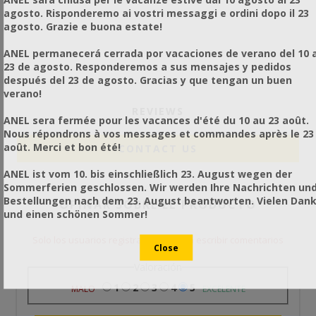
agosto. Risponderemo ai vostri messaggi e ordini dopo il 23
agosto. Grazie e buona estate!
ANEL permanecerá cerrada por vacaciones de verano del 10 a
23 de agosto. Responderemos a sus mensajes y pedidos
después del 23 de agosto. Gracias y que tengan un buen
verano!
REVIEWS
ANEL sera fermée pour les vacances d'été du 10 au 23 août.
Nous répondrons à vos messages et commandes après le 23
août. Merci et bon été!
CONTACT US
ANEL ist vom 10. bis einschließlich 23. August wegen der
Sommerferien geschlossen. Wir werden Ihre Nachrichten un
Bestellungen nach dem 23. August beantworten. Vielen Dan
OPINAR SOBRE EL PRODUCTO
und einen schönen Sommer!
Solo los usuarios registrados pueden escribir comentarios
Valoración
1
2
3
4
5
MALO
EXCELENTE