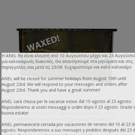
Η ANEL θα είναι κλειστή από 10 Αυγούστου μέχρι και 23 Αυγούστ
για καλοκαιρινές διακοπές. Θα απαντήσουμε στα μηνύματα και στις
παραγγελίες σας μετά τις 23/08. Ευχαριστούμε και καλό καλοκαίρι!
ANEL will be closed for summer holidays from August 10th until
August 23rd. We will respond to your messages and orders after
August 23rd. Thank you and have a great summer!
ANEL sarà chiusa per le vacanze estive dal 10 agosto al 23 agosto.
Risponderemo ai vostri messaggi e ordini dopo il 23 agosto. Grazie 
buona estate!
LÁMINA DE PLÁSTICO PARA ALZA H23,1 MM (~ 9 1/8 ''
LANGSTROTH HOFFMAN) TODO PLÁSTICO ANEL PS
ANEL permanecerá cerrada por vacaciones de verano del 10 al 23 d
ENCERADO CELL D5.6MM
agosto. Responderemos a sus mensajes y pedidos después del 23 
SKU: AN51681PSST