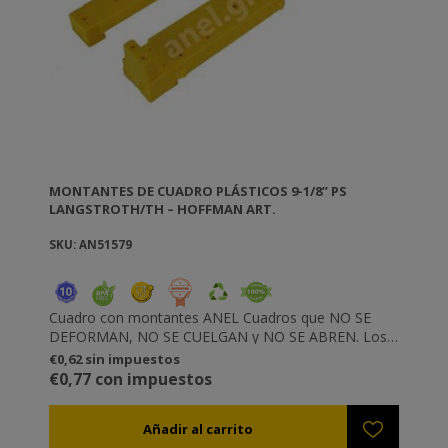
MONTANTES DE CUADRO PLÁSTICOS 9-1/8” PS
LANGSTROTH/TH – HOFFMAN ART.
SKU: AN51579
Cuadro con montantes ANEL Cuadros que NO SE
DEFORMAN, NO SE CUELGAN y NO SE ABREN. Los
montantes están disponibles por separado también.
€0,62 sin impuestos
Les da la oportunidad de construir sus propios
€0,77 con impuestos
cuadros. Sólo hace falta conectar los dos montantes
con los frisos de arriba y abajo (los que pueden
construir fácilmente son sencillas herramientas de