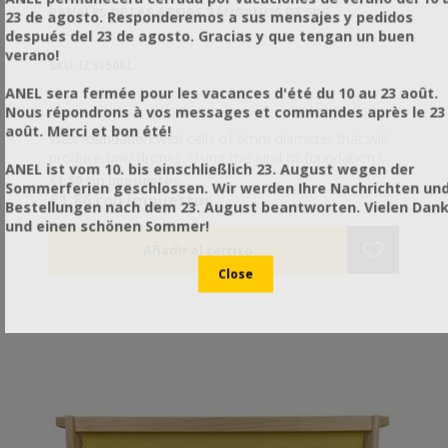
PANALES DE LAS ABEJAS ZÁNGANOS DE 5KG
23 de agosto. Responderemos a sus mensajes y pedidos
después del 23 de agosto. Gracias y que tengan un buen
verano!
SKU: IZ5150KL
ANEL sera fermée pour les vacances d'été du 10 au 23 août.
Nous répondrons à vos messages et commandes après le 23
août. Merci et bon été!
Wax foundation with cells of 6mm diameter that will
produce only drones. Using this kind of foundation in
ANEL ist vom 10. bis einschließlich 23. August wegen der
the brood chamber will guarantee producing drones.
€1,50 sin impuestos
Sommerferien geschlossen. Wir werden Ihre Nachrichten un
This is very helpful if you breed queens through
€1,86 con impuestos
Bestellungen nach dem 23. August beantworten. Vielen Dan
artificial insemination or if you want to establish
und einen schönen Sommer!
Varroa control as Varroa prefers drone cells. In this
case, when the frame is complete and the cells are
capped, you remove the frame from the hive.