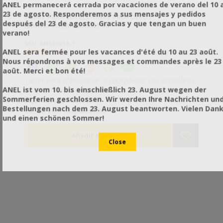
ANEL permanecerá cerrada por vacaciones de verano del 10 a
23 de agosto. Responderemos a sus mensajes y pedidos
TAMIZ PARA COLECCIONAR PROPÓLEOS
después del 23 de agosto. Gracias y que tengan un buen
LANGSTROTH/DADANT 10
verano!
SKU: AN58001A-1
ANEL sera fermée pour les vacances d'été du 10 au 23 août.
Nous répondrons à vos messages et commandes après le 23
août. Merci et bon été!
Tamiz para coleccionar los propóleos Los propóleos
es un producto emergente de muy buen precio que
ANEL ist vom 10. bis einschließlich 23. August wegen der
puede contribuir en sus ingresos sin requerir de
Sommerferien geschlossen. Wir werden Ihre Nachrichten un
€2,01 sin impuestos
mucho esfuerzo ni tiempo. Los tamices para
Bestellungen nach dem 23. August beantworten. Vielen Dan
€2,49 con impuestos
coleccionar los propóleos se instalan sobre el último
und einen schönen Sommer!
nivel y abajo de la tapa. Hay que existir espacio
encima del tamiz de colección de propóleos para que
se cree una corriente de aire que las abejas intentan
de parar poniendo los propóleos en el tamiz. Para
mantener la distancia, pueden usar los dos
inhaladores al lado del tamiz. Los propóleos se quitan
de los tamices cuando los ponen en la congelación
por 5 minutos. Después los sacuden o frotan los
propóleos con una ramita o con su mano. El tamiz
puede reunir hasta 400gr de propóleos dentro de 10-
15 días, dependiendo de la fauna y la época.