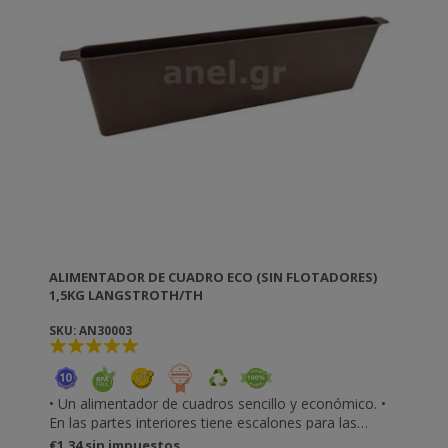
Normalmente se aplican en primavera y otoño.
ALIMENTADOR DE CUADRO ECO (SIN FLOTADORES)
1,5KG LANGSTROTH/TH
SKU: AN30003
• Un alimentador de cuadros sencillo y económico. •
En las partes interiores tiene escalones para las
abejas, pero se recomienda utilizar pequeños trozos
€1,34 sin impuestos