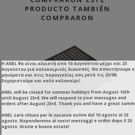
PRODUCTO TAMBIÉN
COMPRARON
Η ANEL θα είναι κλειστή από 10 Αυγούστου μέχρι και 23
Αυγούστου για καλοκαιρινές διακοπές. Θα απαντήσουμε 
μηνύματα και στις παραγγελίες σας μετά τις 23/08.
Ευχαριστούμε και καλό καλοκαίρι!
ANEL will be closed for summer holidays from August 10th
until August 23rd. We will respond to your messages and
orders after August 23rd. Thank you and have a great summ
ANEL sarà chiusa per le vacanze estive dal 10 agosto al 23
agosto. Risponderemo ai vostri messaggi e ordini dopo il 23
agosto. Grazie e buona estate!