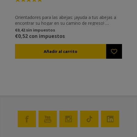
Orientadores para las abejas: ¡ayuda a tus abejas a
encontrar su hogar en su camino de regreso!
- Fácil de aplicar
€0,42 sin impuestos
- Reutilizable
€0,52 con impuestos
- Color electrostático
- ¡Combínalos!
Números magnéticos: numerando sus colmenas
FÁCIL, RÁPIDO Y FLEXIBLE
- Elemento magnético potente integrado