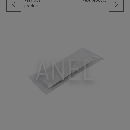
Previous
Next product
product