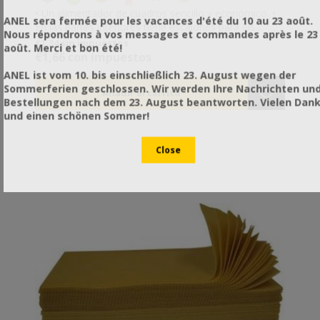
• Un alimentador de cuadros sencillo y económico. •
ANEL sera fermée pour les vacances d'été du 10 au 23 août.
En las partes interiores tiene escalones para las
Nous répondrons à vos messages et commandes après le 23
abejas, pero se recomienda utilizar pequeños trozos
€1,34 sin impuestos
août. Merci et bon été!
de madera a modo de flotadores o una malla para
€1,66 con impuestos
evitar por completo el ahogamiento de las abejas. •
ANEL ist vom 10. bis einschließlich 23. August wegen der
Para rellenarlo primero debe sacudir las abejas que
Sommerferien geschlossen. Wir werden Ihre Nachrichten un
encuentre en su interior. • Con soportes internos para
Bestellungen nach dem 23. August beantworten. Vielen Dan
que no se deforme durante el llenado. • Hecho de
und einen schönen Sommer!
plástico 100% apto para uso alimentario.