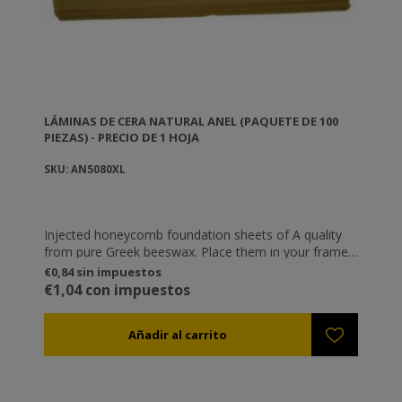
LÁMINAS DE CERA NATURAL ANEL (PAQUETE DE 100
PIEZAS) - PRECIO DE 1 HOJA
SKU: AN5080XL
Injected honeycomb foundation sheets of A quality
from pure Greek beeswax. Place them in your frames
as a base, so that the bees can then build them with
€0,84 sin impuestos
their own wax.
€1,04 con impuestos