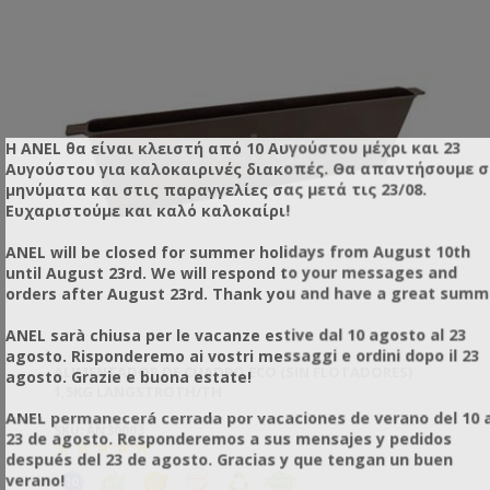
Η ANEL θα είναι κλειστή από 10 Αυγούστου μέχρι και 23
Αυγούστου για καλοκαιρινές διακοπές. Θα απαντήσουμε 
μηνύματα και στις παραγγελίες σας μετά τις 23/08.
Ευχαριστούμε και καλό καλοκαίρι!
ANEL will be closed for summer holidays from August 10th
until August 23rd. We will respond to your messages and
orders after August 23rd. Thank you and have a great summ
ANEL sarà chiusa per le vacanze estive dal 10 agosto al 23
agosto. Risponderemo ai vostri messaggi e ordini dopo il 23
ALIMENTADOR DE CUADRO ECO (SIN FLOTADORES)
agosto. Grazie e buona estate!
1,5KG LANGSTROTH/TH
ANEL permanecerá cerrada por vacaciones de verano del 10 a
SKU: AN30003
23 de agosto. Responderemos a sus mensajes y pedidos
después del 23 de agosto. Gracias y que tengan un buen
verano!