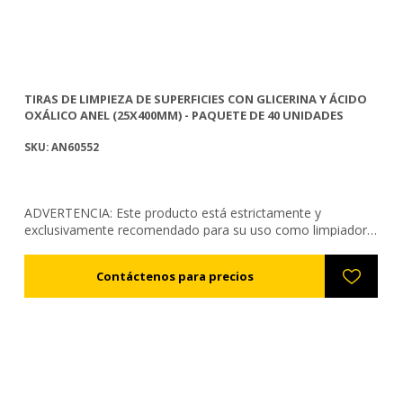
TIRAS DE LIMPIEZA DE SUPERFICIES CON GLICERINA Y ÁCIDO
OXÁLICO ANEL (25X400MM) - PAQUETE DE 40 UNIDADES
SKU: AN60552
ADVERTENCIA: Este producto está estrictamente y
exclusivamente recomendado para su uso como limpiador
de superficies, tal como ha sido notificado a las autoridades
competentes. No se recomienda ni debe utilizarse para
ningún otro fin distinto de los indicados en su etiqueta.