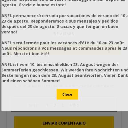
agosto. Grazie e buona estate!
ANEL permanecerá cerrada por vacaciones de verano del 10 a
23 de agosto. Responderemos a sus mensajes y pedidos
después del 23 de agosto. Gracias y que tengan un buen
verano!
REVIEWS
ANEL sera fermée pour les vacances d'été du 10 au 23 août.
Nous répondrons à vos messages et commandes après le 23
CONTACT US
août. Merci et bon été!
ANEL ist vom 10. bis einschließlich 23. August wegen der
Sommerferien geschlossen. Wir werden Ihre Nachrichten un
OPINAR SOBRE EL PRODUCTO
Bestellungen nach dem 23. August beantworten. Vielen Dan
und einen schönen Sommer!
Solo los usuarios registrados pueden escribir comentarios
Valoración
1
2
3
4
5
MALO
EXCELENTE