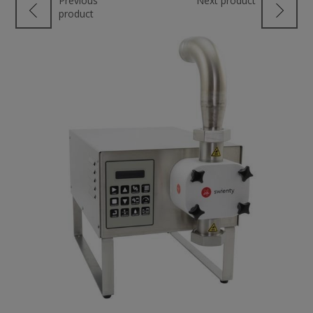
Previous
Next product
product