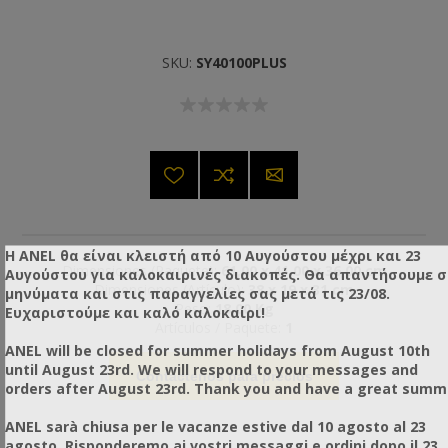
SKU:
SY40100PLUS
Η ANEL θα είναι κλειστή από 10 Αυγούστου μέχρι και 23
Dimensiones (Paquete):
61,00 x 41,00 x 36,00 cm
Αυγούστου για καλοκαιρινές διακοπές. Θα απαντήσουμε 
Dimensiones (Artículo):
38 x 19 x 31 cm
μηνύματα και στις παραγγελίες σας μετά τις 23/08.
Peso:
18,00 Kg
Ευχαριστούμε και καλό καλοκαίρι!
Artículos / Paquete:
1
ANEL will be closed for summer holidays from August 10th
until August 23rd. We will respond to your messages and
Contáctenos para precios
orders after August 23rd. Thank you and have a great summ
ANEL sarà chiusa per le vacanze estive dal 10 agosto al 23
agosto. Risponderemo ai vostri messaggi e ordini dopo il 23