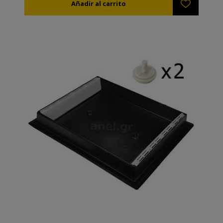
protect the bees from drowning. • The inner walls
have indentations to allow the bees to easily climb up.
• Ideal for feeding in hives where queen rearing is
applied. TIP: In winter you can use it to narrow the
space available to the bees and insulate the colony
from the side.