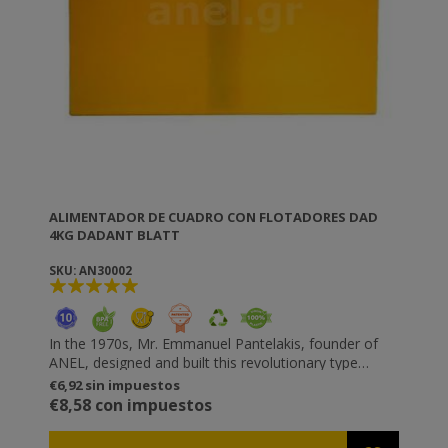
ALIMENTADOR DE CUADRO CON FLOTADORES DAD
4KG DADANT BLATT
SKU: AN30002
In the 1970s, Mr. Emmanuel Pantelakis, founder of
ANEL, designed and built this revolutionary type
feeder. This invention has received a Silver Award
€6,92 sin impuestos
from APIMONDIA. The only feeder that fills from
€8,58 con impuestos
bottom to top. There is no need to empty it of bees
before filling it. • Special plastic floaters, right and left,