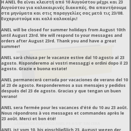
Η ANEL θα είναι κλειστή από 10 Αυγούστου μέχρι και 23
Αυγούστου για καλοκαιρινές διακοπές. Θα απαντήσουμε
στα μηνύματα και στις παραγγελίες σας μετά τις 23/08.
Ευχαριστούμε και καλό καλοκαίρι!
ANEL will be closed for summer holidays from August 10th
until August 23rd. We will respond to your messages and
orders after August 23rd. Thank you and have a great
summer!
ANEL sarà chiusa per le vacanze estive dal 10 agosto al 23
agosto. Risponderemo ai vostri messaggi e ordini dopo il 23
agosto. Grazie e buona estate!
ANEL permanecerá cerrada por vacaciones de verano del 10
al 23 de agosto. Responderemos a sus mensajes y pedidos
después del 23 de agosto. Gracias y que tengan un buen
verano!
ANEL sera fermée pour les vacances d'été du 10 au 23 août.
Nous répondrons à vos messages et commandes après le
23 août. Merci et bon été!
LÁMINA DE PLÁSTICO ANEL PS 6-5/8” SIN CERA
LANGSTROTH/TH - HOFFMAN CELL D5.6MM
ANEL ist vom 10. bis einschließlich 23. August wegen der