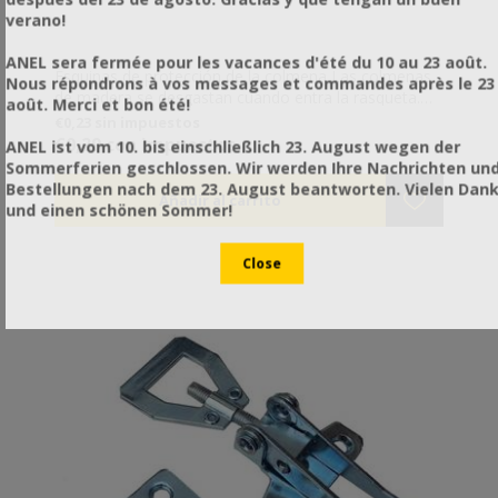
verano!
ANEL sera fermée pour les vacances d'été du 10 au 23 août.
Esquinas de protección de la colmena Las colmenas
Nous répondrons à vos messages et commandes après le 23
de madera se desgastan cuando entra la rasqueta.
août. Merci et bon été!
Las esquinas de la colmena crean un “paso” que
€0,23 sin impuestos
dirige con precisión la rasqueta entre las plantas. De
€0,29 con impuestos
ANEL ist vom 10. bis einschließlich 23. August wegen der
esa manera, resulta más fácil para ustedes y no se
Sommerferien geschlossen. Wir werden Ihre Nachrichten un
daña la colmena.
Bestellungen nach dem 23. August beantworten. Vielen Dan
und einen schönen Sommer!