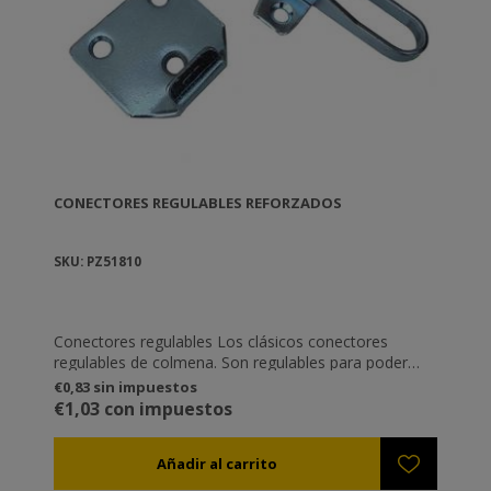
CONECTORES REGULABLES REFORZADOS
SKU: PZ51810
Conectores regulables Los clásicos conectores
regulables de colmena. Son regulables para poder
atar en alturas diferentes (ej. Cuando ponemos un
€0,83 sin impuestos
excluidor entre dos bases). Sin duda son los
€1,03 con impuestos
conectores más famosos en Grecia. Galvanizados
para no oxidarse.