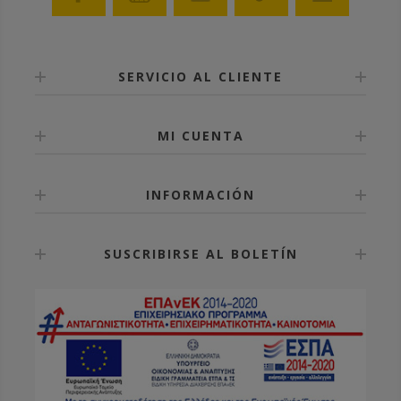
sideways. It is advised to open it with a hive tool while
holding it from the top, or by hand using our
thumbnails. Due to opening sideways the plug cannot
be closed by the wind. Position the lid in 90 degrees
from the body to remove it. This is very useful
SERVICIO AL CLIENTE
because a potential thief will need special equipment.
The new ANEL Entrance, Ventilation & Feeding Plug
can be used in many ways. As a feeding plug on the
MI CUENTA
top cover, as ventilation or entrance in the frontside /
backside of the top cover, as a small entrance on the
side of the beehive protecting the bees from potential
enemies, as ventilation on the sides, or as a big hive
INFORMACIÓN
entrance. An alternative beehive entrance is very
important. In case of plunder we leave the small
entrance open so that only few bees can come in and
SUSCRIBIRSE AL BOLETÍN
the intruders can be handled. We close the front
doors and lead the bees on the alternative entrance
which the already know and use. For even more
drastic measures if we want to prevent plunder, we
just seal the plugs on the top cover.
Some other examples of how to use the New ANEL
Entrance, Ventilation & Feeding Plug. During spring if
we want to use a second hive body, it is very useful
to have a second entrance in the upper hive body for