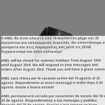
Η ANEL θα είναι κλειστή από 10 Αυγούστου μέχρι και 23
Αυγούστου για καλοκαιρινές διακοπές. Θα απαντήσουμε 
μηνύματα και στις παραγγελίες σας μετά τις 23/08.
Ευχαριστούμε και καλό καλοκαίρι!
ANEL will be closed for summer holidays from August 10th
until August 23rd. We will respond to your messages and
orders after August 23rd. Thank you and have a great summ
ANEL sarà chiusa per le vacanze estive dal 10 agosto al 23
agosto. Risponderemo ai vostri messaggi e ordini dopo il 23
agosto. Grazie e buona estate!
ESQUINAS DE PROTECCIÓN DE COLMENA METÁLICOS
ANEL permanecerá cerrada por vacaciones de verano del 10 a
23 de agosto. Responderemos a sus mensajes y pedidos
SKU: PZ51703
después del 23 de agosto. Gracias y que tengan un buen